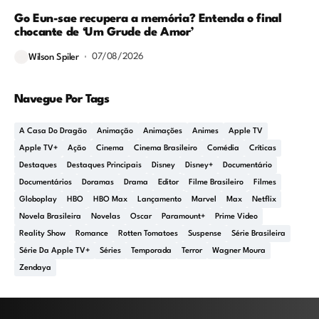
Go Eun-sae recupera a memória? Entenda o final
chocante de ‘Um Grude de Amor’
07/08/2026
Wilson Spiler
Navegue Por Tags
A Casa Do Dragão
Animação
Animações
Animes
Apple TV
Apple TV+
Ação
Cinema
Cinema Brasileiro
Comédia
Críticas
Destaques
Destaques Principais
Disney
Disney+
Documentário
Documentários
Doramas
Drama
Editor
Filme Brasileiro
Filmes
Globoplay
HBO
HBO Max
Lançamento
Marvel
Max
Netflix
Novela Brasileira
Novelas
Oscar
Paramount+
Prime Video
Reality Show
Romance
Rotten Tomatoes
Suspense
Série Brasileira
Série Da Apple TV+
Séries
Temporada
Terror
Wagner Moura
Zendaya