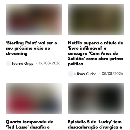
‘Sterling Point’ vai ser o
Netflix supera o rótulo de
seu próximo vício no
‘livro infilmável’ e
streaming
consagra ‘Cem Anos de
Solidão’ como obra-prima
06/08/2026
política
Taynna Gripp
05/08/2026
Juliana Cunha
Quarta temporada de
Episódio 5 de ‘Lucky’ tem
‘Ted Lasso’ desafia o
desaceleração cirúrgica e