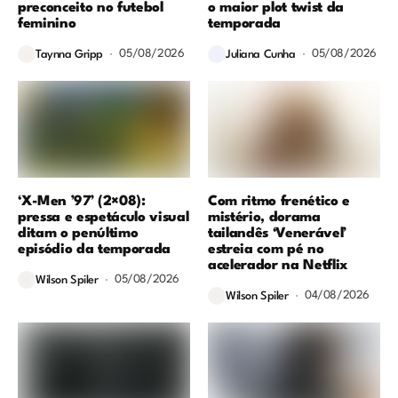
preconceito no futebol
o maior plot twist da
feminino
temporada
05/08/2026
05/08/2026
Taynna Gripp
Juliana Cunha
‘X-Men ’97’ (2×08):
Com ritmo frenético e
pressa e espetáculo visual
mistério, dorama
ditam o penúltimo
tailandês ‘Venerável’
episódio da temporada
estreia com pé no
acelerador na Netflix
05/08/2026
Wilson Spiler
04/08/2026
Wilson Spiler