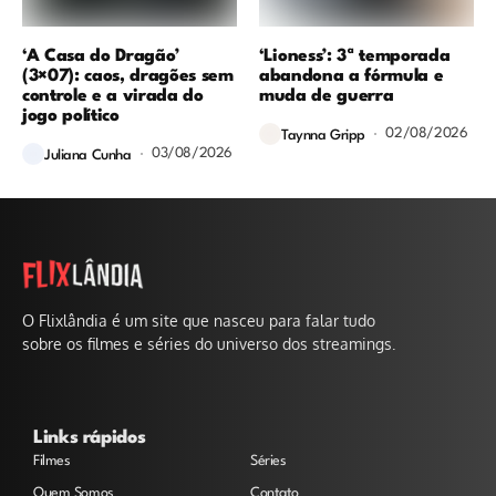
‘A Casa do Dragão’
‘Lioness’: 3ª temporada
(3×07): caos, dragões sem
abandona a fórmula e
controle e a virada do
muda de guerra
jogo político
02/08/2026
Taynna Gripp
03/08/2026
Juliana Cunha
O Flixlândia é um site que nasceu para falar tudo
sobre os filmes e séries do universo dos streamings.
Links rápidos
Filmes
Séries
Quem Somos
Contato