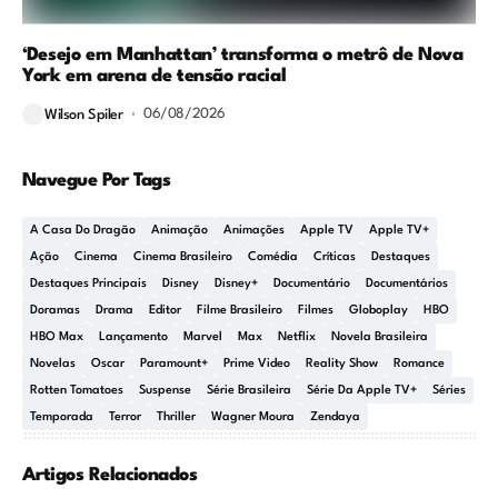
‘Desejo em Manhattan’ transforma o metrô de Nova
York em arena de tensão racial
06/08/2026
Wilson Spiler
Navegue Por Tags
A Casa Do Dragão
Animação
Animações
Apple TV
Apple TV+
Ação
Cinema
Cinema Brasileiro
Comédia
Críticas
Destaques
Destaques Principais
Disney
Disney+
Documentário
Documentários
Doramas
Drama
Editor
Filme Brasileiro
Filmes
Globoplay
HBO
HBO Max
Lançamento
Marvel
Max
Netflix
Novela Brasileira
Novelas
Oscar
Paramount+
Prime Video
Reality Show
Romance
Rotten Tomatoes
Suspense
Série Brasileira
Série Da Apple TV+
Séries
Temporada
Terror
Thriller
Wagner Moura
Zendaya
Artigos Relacionados