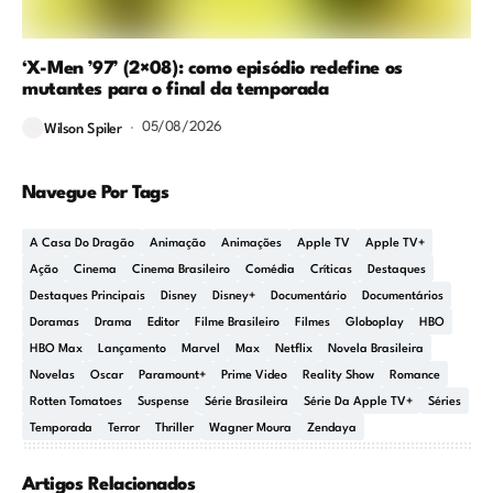
‘X-Men ’97’ (2×08): como episódio redefine os
mutantes para o final da temporada
05/08/2026
Wilson Spiler
Navegue Por Tags
A Casa Do Dragão
Animação
Animações
Apple TV
Apple TV+
Ação
Cinema
Cinema Brasileiro
Comédia
Críticas
Destaques
Destaques Principais
Disney
Disney+
Documentário
Documentários
Doramas
Drama
Editor
Filme Brasileiro
Filmes
Globoplay
HBO
HBO Max
Lançamento
Marvel
Max
Netflix
Novela Brasileira
Novelas
Oscar
Paramount+
Prime Video
Reality Show
Romance
Rotten Tomatoes
Suspense
Série Brasileira
Série Da Apple TV+
Séries
Temporada
Terror
Thriller
Wagner Moura
Zendaya
Artigos Relacionados