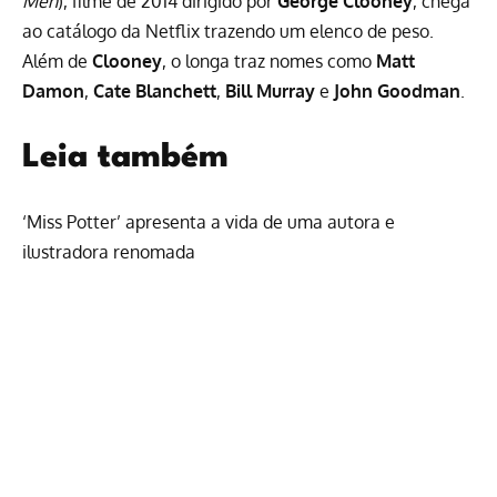
Men
), filme de 2014 dirigido por
George Clooney
, chega
ao catálogo da
Netflix
trazendo um elenco de peso.
Além de
Clooney
, o longa traz nomes como
Matt
Damon
,
Cate Blanchett
,
Bill Murray
e
John Goodman
.
Leia também
‘Miss Potter’ apresenta a vida de uma autora e
ilustradora renomada