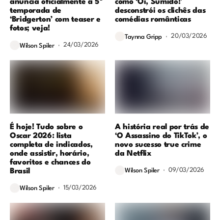
anuncia oficialmente a 5ª
como ‘Oi, Sumido!’
temporada de
desconstrói os clichês das
‘Bridgerton’ com teaser e
comédias românticas
fotos; veja!
20/03/2026
Taynna Gripp
24/03/2026
Wilson Spiler
É hoje! Tudo sobre o
A história real por trás de
Oscar 2026: lista
‘O Assassino do TikTok’, o
completa de indicados,
novo sucesso true crime
onde assistir, horário,
da Netflix
favoritos e chances do
09/03/2026
Brasil
Wilson Spiler
15/03/2026
Wilson Spiler