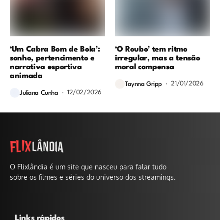
‘Um Cabra Bom de Bola’:
‘O Roubo’ tem ritmo
sonho, pertencimento e
irregular, mas a tensão
narrativa esportiva
moral compensa
animada
21/01/2026
Taynna Gripp
12/02/2026
Juliana Cunha
O Flixlândia é um site que nasceu para falar tudo
sobre os filmes e séries do universo dos streamings.
Links rápidos