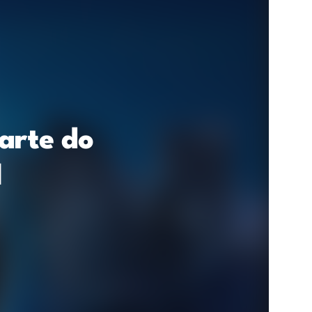
arte do
l