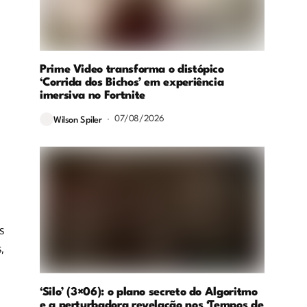
Prime Video transforma o distópico
‘Corrida dos Bichos’ em experiência
imersiva no Fortnite
07/08/2026
Wilson Spiler
s
,
‘Silo’ (3×06): o plano secreto do Algoritmo
e a perturbadora revelação nos ‘Tempos de