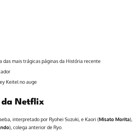
a das mais trágicas páginas da História recente
tador
ey Keitel no auge
 da Netflix
eba, interpretado por Ryohei Suzuki, e Kaori (
Misato Morita
),
Ando
), colega anterior de Ryo.