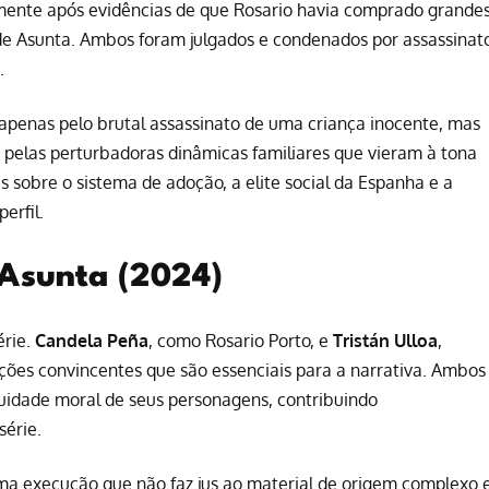
lmente após evidências de que Rosario havia comprado grande
de Asunta. Ambos foram julgados e condenados por assassinat
.
apenas pelo brutal assassinato de uma criança inocente, mas
 pelas perturbadoras dinâmicas familiares que vieram à tona
 sobre o sistema de adoção, a elite social da Espanha e a
erfil.
 Asunta (2024)
érie.
Candela Peña
, como Rosario Porto, e
Tristán Ulloa
,
ções convincentes que são essenciais para a narrativa. Ambos
idade moral de seus personagens, contribuindo
série.
ma execução que não faz jus ao material de origem complexo 