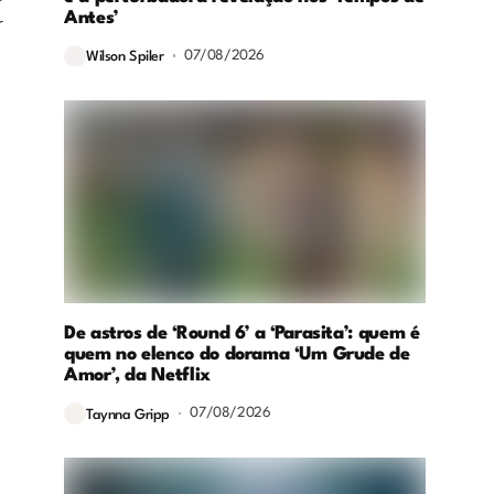
Antes’
r
,
07/08/2026
Wilson Spiler
De astros de ‘Round 6’ a ‘Parasita’: quem é
quem no elenco do dorama ‘Um Grude de
Amor’, da Netflix
07/08/2026
Taynna Gripp