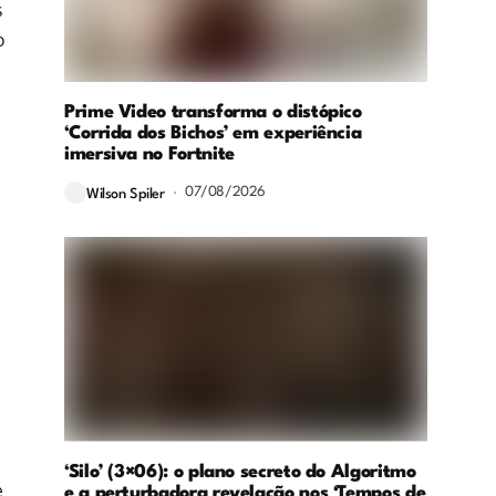
s
o
Prime Video transforma o distópico
‘Corrida dos Bichos’ em experiência
imersiva no Fortnite
07/08/2026
Wilson Spiler
‘Silo’ (3×06): o plano secreto do Algoritmo
e
e a perturbadora revelação nos ‘Tempos de