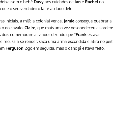
e deixassem o bebê
Davy
aos cuidados de
Ian
e
Rachel
no
 que o seu verdadeiro lar é ao lado dele.
 iniciais, a milícia colonial vence.
Jamie
consegue quebrar a
-o do cavalo.
Claire
, que mais uma vez desobedeceu as orden
 os dois comemoram aliviados dizendo que “
Frank
estava
e recusa a se render, saca uma arma escondida e atira no pei
tam
Ferguson
logo em seguida, mas o dano já estava feito.