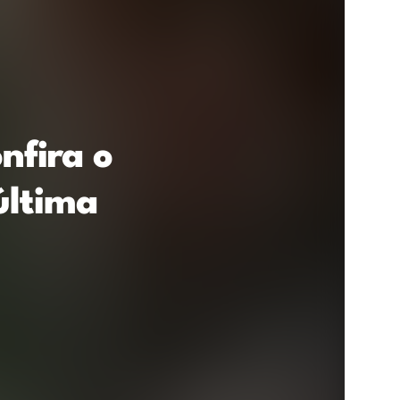
nfira o
última