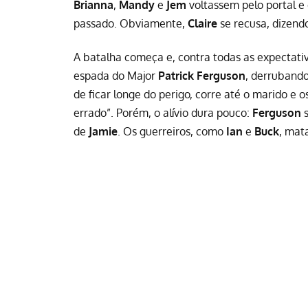
Brianna
,
Mandy
e
Jem
voltassem pelo portal 
passado. Obviamente,
Claire
se recusa, dizendo
A batalha começa e, contra todas as expectativas
espada do Major
Patrick Ferguson
, derrubando
de ficar longe do perigo, corre até o marido e
errado”. Porém, o alívio dura pouco:
Ferguson
s
de
Jamie
. Os guerreiros, como
Ian
e
Buck
, ma