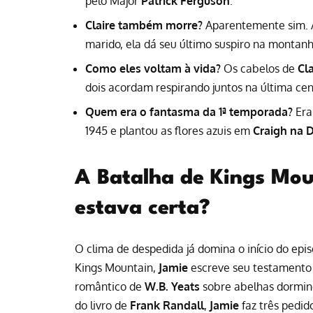
pelo Major
Patrick Ferguson
.
Claire também morre?
Aparentemente sim. A
marido, ela dá seu último suspiro na montanh
Como eles voltam à vida?
Os cabelos de
Cla
dois acordam respirando juntos na última cen
Quem era o fantasma da 1ª temporada?
Era
1945 e plantou as flores azuis em
Craigh na 
A Batalha de Kings Mou
estava certa?
O clima de despedida já domina o início do epis
Kings Mountain,
Jamie
escreve seu testamento
romântico de
W.B. Yeats
sobre abelhas dormind
do livro de
Frank Randall
,
Jamie
faz três pedid