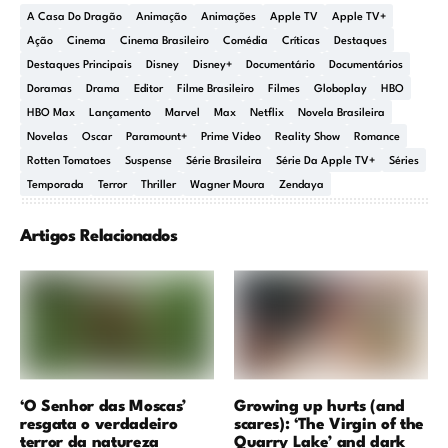
A Casa Do Dragão
Animação
Animações
Apple TV
Apple TV+
Ação
Cinema
Cinema Brasileiro
Comédia
Críticas
Destaques
Destaques Principais
Disney
Disney+
Documentário
Documentários
Doramas
Drama
Editor
Filme Brasileiro
Filmes
Globoplay
HBO
HBO Max
Lançamento
Marvel
Max
Netflix
Novela Brasileira
Novelas
Oscar
Paramount+
Prime Video
Reality Show
Romance
Rotten Tomatoes
Suspense
Série Brasileira
Série Da Apple TV+
Séries
Temporada
Terror
Thriller
Wagner Moura
Zendaya
Artigos Relacionados
‘O Senhor das Moscas’
Growing up hurts (and
resgata o verdadeiro
scares): ‘The Virgin of the
terror da natureza
Quarry Lake’ and dark