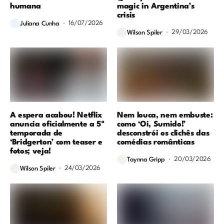
humana
magic in Argentina’s
crisis
16/07/2026
Juliana Cunha
29/03/2026
Wilson Spiler
A espera acabou! Netflix
Nem louca, nem embuste:
anuncia oficialmente a 5ª
como ‘Oi, Sumido!’
temporada de
desconstrói os clichês das
‘Bridgerton’ com teaser e
comédias românticas
fotos; veja!
20/03/2026
Taynna Gripp
24/03/2026
Wilson Spiler