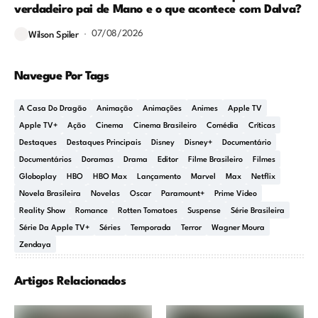
verdadeiro pai de Mano e o que acontece com Dalva?
07/08/2026
Wilson Spiler
Navegue Por Tags
A Casa Do Dragão
Animação
Animações
Animes
Apple TV
Apple TV+
Ação
Cinema
Cinema Brasileiro
Comédia
Críticas
Destaques
Destaques Principais
Disney
Disney+
Documentário
Documentários
Doramas
Drama
Editor
Filme Brasileiro
Filmes
Globoplay
HBO
HBO Max
Lançamento
Marvel
Max
Netflix
Novela Brasileira
Novelas
Oscar
Paramount+
Prime Video
Reality Show
Romance
Rotten Tomatoes
Suspense
Série Brasileira
Série Da Apple TV+
Séries
Temporada
Terror
Wagner Moura
Zendaya
Artigos Relacionados