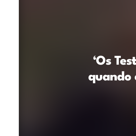
‘Os Tes
quando e