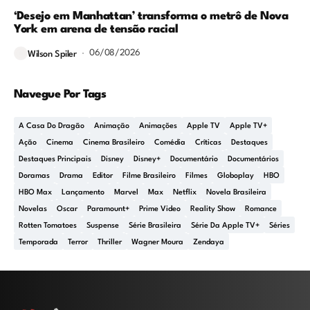
‘Desejo em Manhattan’ transforma o metrô de Nova
York em arena de tensão racial
06/08/2026
Wilson Spiler
Navegue Por Tags
A Casa Do Dragão
Animação
Animações
Apple TV
Apple TV+
Ação
Cinema
Cinema Brasileiro
Comédia
Críticas
Destaques
Destaques Principais
Disney
Disney+
Documentário
Documentários
Doramas
Drama
Editor
Filme Brasileiro
Filmes
Globoplay
HBO
HBO Max
Lançamento
Marvel
Max
Netflix
Novela Brasileira
Novelas
Oscar
Paramount+
Prime Video
Reality Show
Romance
Rotten Tomatoes
Suspense
Série Brasileira
Série Da Apple TV+
Séries
Temporada
Terror
Thriller
Wagner Moura
Zendaya