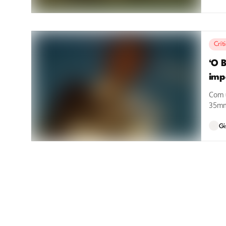
Crít
‘O 
imp
Com u
35mm,
Gi