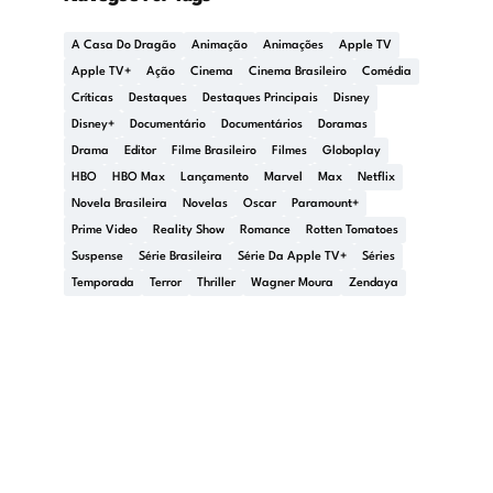
A Casa Do Dragão
Animação
Animações
Apple TV
Apple TV+
Ação
Cinema
Cinema Brasileiro
Comédia
Críticas
Destaques
Destaques Principais
Disney
Disney+
Documentário
Documentários
Doramas
Drama
Editor
Filme Brasileiro
Filmes
Globoplay
HBO
HBO Max
Lançamento
Marvel
Max
Netflix
Novela Brasileira
Novelas
Oscar
Paramount+
Prime Video
Reality Show
Romance
Rotten Tomatoes
Suspense
Série Brasileira
Série Da Apple TV+
Séries
Temporada
Terror
Thriller
Wagner Moura
Zendaya