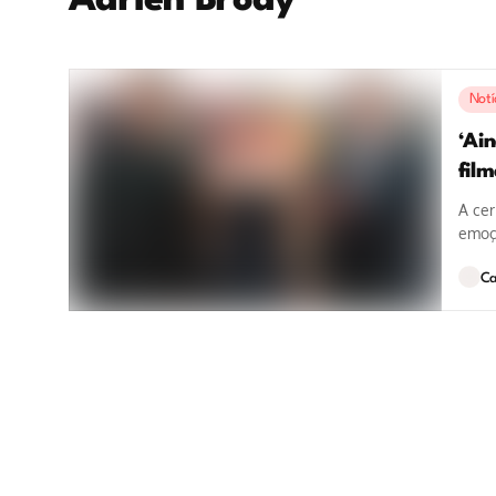
Adrien Brody
Notí
‘Ain
film
A ce
emoçõ
Ca