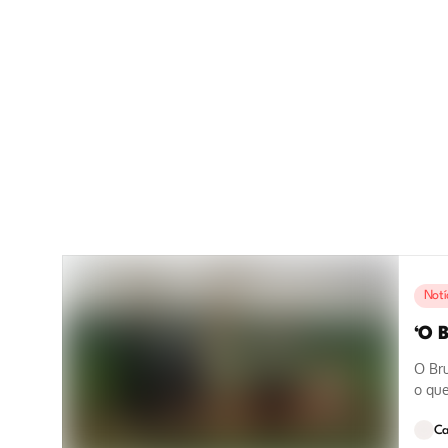
Notí
‘O B
O Br
o que
categ
Ca