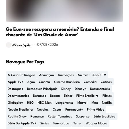
Go Eun-sae recupera a memória? Entenda o final
chocante de ‘Um Grude de Amor’
07/08/2026
Wilson Spiler
Navegue Por Tags
A Casa Do Dragão
Animação
Animações
Animes
Apple TV
Apple TV+
Ação
Cinema
Cinema Brasileiro
Comédia
Críticas
Destaques
Destaques Principais
Disney
Disney+
Documentário
Documentários
Doramas
Drama
Editor
Filme Brasileiro
Filmes
Globoplay
HBO
HBO Max
Lançamento
Marvel
Max
Netflix
Novela Brasileira
Novelas
Oscar
Paramount+
Prime Video
Reality Show
Romance
Rotten Tomatoes
Suspense
Série Brasileira
Série Da Apple TV+
Séries
Temporada
Terror
Wagner Moura