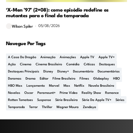
‘X-Men ’97’ (2×08): como episódio redefine os
mutantes para o final da temporada
05/08/2026
Wilson Spiler
Navegue Por Tags
A Casa Do Dragão
Animação
Animações
Apple TV
Apple TV+
Ação
Cinema
Cinema Brasileiro
Comédia
Críticas
Destaques
Destaques Principais
Disney
Disney+
Documentário
Documentários
Doramas
Drama
Editor
Filme Brasileiro
Filmes
Globoplay
HBO
HBO Max
Lançamento
Marvel
Max
Netflix
Novela Brasileira
Novelas
Oscar
Paramount+
Prime Video
Reality Show
Romance
Rotten Tomatoes
Suspense
Série Brasileira
Série Da Apple TV+
Séries
Temporada
Terror
Thriller
Wagner Moura
Zendaya