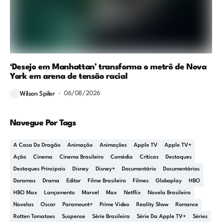
‘Desejo em Manhattan’ transforma o metrô de Nova
York em arena de tensão racial
06/08/2026
Wilson Spiler
Navegue Por Tags
A Casa Do Dragão
Animação
Animações
Apple TV
Apple TV+
Ação
Cinema
Cinema Brasileiro
Comédia
Críticas
Destaques
Destaques Principais
Disney
Disney+
Documentário
Documentários
Doramas
Drama
Editor
Filme Brasileiro
Filmes
Globoplay
HBO
HBO Max
Lançamento
Marvel
Max
Netflix
Novela Brasileira
Novelas
Oscar
Paramount+
Prime Video
Reality Show
Romance
Rotten Tomatoes
Suspense
Série Brasileira
Série Da Apple TV+
Séries