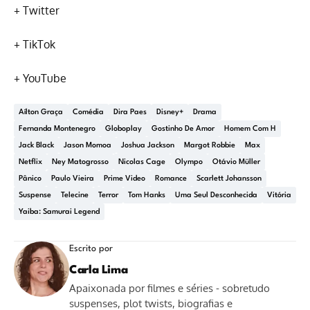
+
Twitter
+
TikTok
+
YouTube
Aílton Graça
Comédia
Dira Paes
Disney+
Drama
Fernanda Montenegro
Globoplay
Gostinho De Amor
Homem Com H
Jack Black
Jason Momoa
Joshua Jackson
Margot Robbie
Max
Netflix
Ney Matogrosso
Nicolas Cage
Olympo
Otávio Müller
Pânico
Paulo Vieira
Prime Video
Romance
Scarlett Johansson
Suspense
Telecine
Terror
Tom Hanks
Uma Seul Desconhecida
Vitória
Yaiba: Samurai Legend
Escrito por
Carla Lima
Apaixonada por filmes e séries - sobretudo
suspenses, plot twists, biografias e