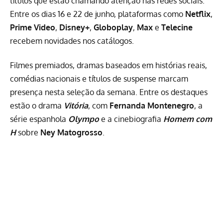
títulos que estão chamando atenção nas redes sociais.
Entre os dias 16 e 22 de junho, plataformas como
Netflix
,
Prime Video
,
Disney+
,
Globoplay
,
Max
e
Telecine
recebem novidades nos catálogos.
Filmes premiados, dramas baseados em histórias reais,
comédias nacionais e títulos de
suspense
marcam
presença nesta seleção da semana. Entre os destaques
estão o drama
Vitória
, com
Fernanda Montenegro
, a
série espanhola
Olympo
e a cinebiografia
Homem com
H
sobre
Ney Matogrosso
.