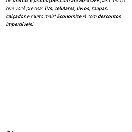
de
ofertas e promoções com até 80% OFF
para tudo o
que você precisa:
TVs, celulares, livros, roupas,
calçados
e muito mais!
Economize
já com
descontos
imperdíveis
!