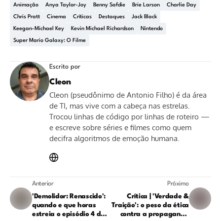
Animação
Anya Taylor-Joy
Benny Safdie
Brie Larson
Charlie Day
Chris Pratt
Cinema
Críticas
Destaques
Jack Black
Keegan-Michael Key
Kevin Michael Richardson
Nintendo
Super Mario Galaxy: O Filme
Escrito por
Cleon
Cleon (pseudônimo de Antonio Filho) é da área
de TI, mas vive com a cabeça nas estrelas.
Trocou linhas de código por linhas de roteiro —
e escreve sobre séries e filmes como quem
decifra algoritmos de emoção humana.
Anterior
Próximo
'Demolidor: Renascido':
Crítica | 'Verdade &
quando e que horas
Traição': o peso da ética
estreia o episódio 4 da
contra a propaganda