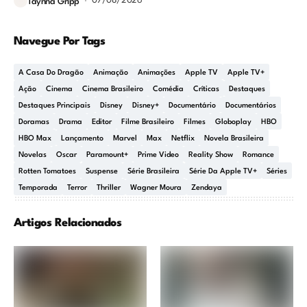
07/08/2026
Taynna Gripp
Navegue Por Tags
A Casa Do Dragão
Animação
Animações
Apple TV
Apple TV+
Ação
Cinema
Cinema Brasileiro
Comédia
Críticas
Destaques
Destaques Principais
Disney
Disney+
Documentário
Documentários
Doramas
Drama
Editor
Filme Brasileiro
Filmes
Globoplay
HBO
HBO Max
Lançamento
Marvel
Max
Netflix
Novela Brasileira
Novelas
Oscar
Paramount+
Prime Video
Reality Show
Romance
Rotten Tomatoes
Suspense
Série Brasileira
Série Da Apple TV+
Séries
Temporada
Terror
Thriller
Wagner Moura
Zendaya
Artigos Relacionados