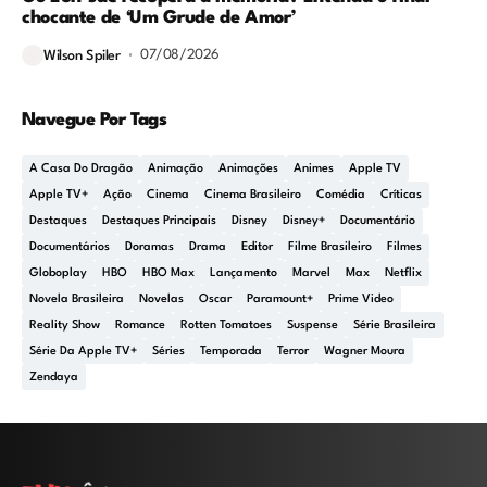
chocante de ‘Um Grude de Amor’
07/08/2026
Wilson Spiler
Navegue Por Tags
A Casa Do Dragão
Animação
Animações
Animes
Apple TV
Apple TV+
Ação
Cinema
Cinema Brasileiro
Comédia
Críticas
Destaques
Destaques Principais
Disney
Disney+
Documentário
Documentários
Doramas
Drama
Editor
Filme Brasileiro
Filmes
Globoplay
HBO
HBO Max
Lançamento
Marvel
Max
Netflix
Novela Brasileira
Novelas
Oscar
Paramount+
Prime Video
Reality Show
Romance
Rotten Tomatoes
Suspense
Série Brasileira
Série Da Apple TV+
Séries
Temporada
Terror
Wagner Moura
Zendaya