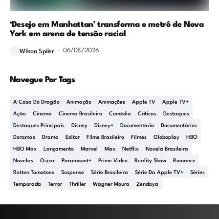
‘Desejo em Manhattan’ transforma o metrô de Nova
York em arena de tensão racial
06/08/2026
Wilson Spiler
Navegue Por Tags
A Casa Do Dragão
Animação
Animações
Apple TV
Apple TV+
Ação
Cinema
Cinema Brasileiro
Comédia
Críticas
Destaques
Destaques Principais
Disney
Disney+
Documentário
Documentários
Doramas
Drama
Editor
Filme Brasileiro
Filmes
Globoplay
HBO
HBO Max
Lançamento
Marvel
Max
Netflix
Novela Brasileira
Novelas
Oscar
Paramount+
Prime Video
Reality Show
Romance
Rotten Tomatoes
Suspense
Série Brasileira
Série Da Apple TV+
Séries
Temporada
Terror
Thriller
Wagner Moura
Zendaya