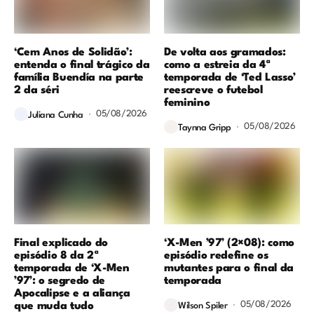
‘Cem Anos de Solidão’:
De volta aos gramados:
entenda o final trágico da
como a estreia da 4ª
família Buendía na parte
temporada de ‘Ted Lasso’
2 da séri
reescreve o futebol
feminino
05/08/2026
Juliana Cunha
05/08/2026
Taynna Gripp
Final explicado do
‘X-Men ’97’ (2×08): como
episódio 8 da 2ª
episódio redefine os
temporada de ‘X-Men
mutantes para o final da
’97’: o segredo de
temporada
Apocalipse e a aliança
05/08/2026
que muda tudo
Wilson Spiler