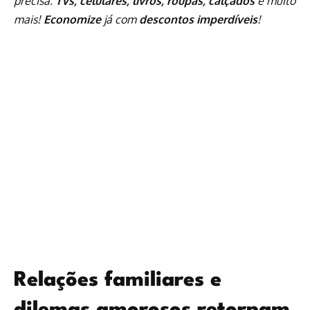
precisa:
TVs, celulares, livros, roupas, calçados
e muito
mais!
Economize
já com
descontos imperdíveis
!
Relações familiares e