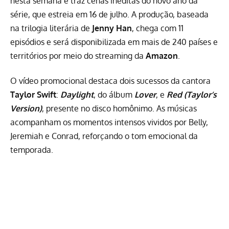
nesta semana e traz cenas inéditas do novo ano da
série, que estreia em 16 de julho. A produção, baseada
na trilogia literária de
Jenny Han
, chega com 11
episódios e será disponibilizada em mais de 240 países e
territórios por meio do streaming da
Amazon
.
O vídeo promocional destaca dois sucessos da cantora
Taylor Swift
:
Daylight
, do álbum
Lover
, e
Red (Taylor’s
Version)
, presente no disco homônimo. As músicas
acompanham os momentos intensos vividos por Belly,
Jeremiah e Conrad, reforçando o tom emocional da
temporada.