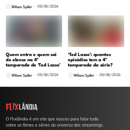
05/08/2026
Wilson Spiler
Quem entra e quem sai
‘Ted Lasso’: quantos
do elenco na 4ª
episódios tem a 4ª
temporada de ‘Ted Lasso’
temporada da série?
05/08/2026
05/08/2026
Wilson Spiler
Wilson Spiler
O Flixlândia é um site que nasceu para falar tudo
sobre os filmes e séries do universo dos streamings.