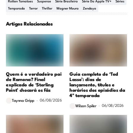
Rotten Tomatoes
Suspense
Série Brasileira
Série Da Apple TV+
Séries
Temporada
Terror
Thriller
Wagner Moura
Zendaya
Artigos Relacionados
Quem é o verdadeiro pai
Guia completo de ‘Ted
de Ramona? Final
Lasso’: dias de
explicado de ‘Sterling
lançamento, títulos e
Point’ chocará os fãs
horários dos episódios da
4ª temporada
06/08/2026
Taynna Gripp
06/08/2026
Wilson Spiler