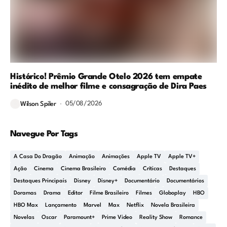
Histórico! Prêmio Grande Otelo 2026 tem empate
inédito de melhor filme e consagração de Dira Paes
05/08/2026
Wilson Spiler
Navegue Por Tags
A Casa Do Dragão
Animação
Animações
Apple TV
Apple TV+
Ação
Cinema
Cinema Brasileiro
Comédia
Críticas
Destaques
Destaques Principais
Disney
Disney+
Documentário
Documentários
Doramas
Drama
Editor
Filme Brasileiro
Filmes
Globoplay
HBO
HBO Max
Lançamento
Marvel
Max
Netflix
Novela Brasileira
Novelas
Oscar
Paramount+
Prime Video
Reality Show
Romance