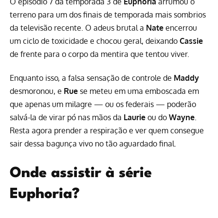
O episódio 7 da temporada 3 de
Euphoria
arrumou o
terreno para um dos finais de temporada mais sombrios
da televisão recente. O adeus brutal a
Nate
encerrou
um ciclo de toxicidade e chocou geral, deixando
Cassie
de frente para o corpo da mentira que tentou viver.
Enquanto isso, a falsa sensação de controle de
Maddy
desmoronou, e
Rue
se meteu em uma emboscada em
que apenas um milagre — ou os federais — poderão
salvá-la de virar pó nas mãos da
Laurie
ou do
Wayne
.
Resta agora prender a respiração e ver quem consegue
sair dessa bagunça vivo no tão aguardado final.
Onde assistir à série
Euphoria?