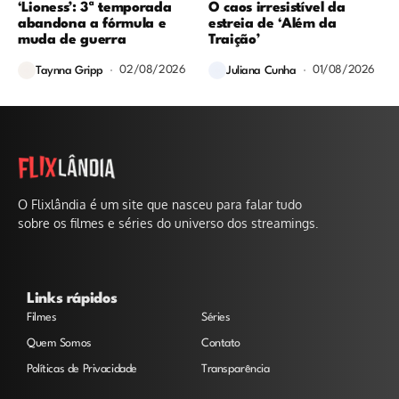
‘Lioness’: 3ª temporada
O caos irresistível da
abandona a fórmula e
estreia de ‘Além da
muda de guerra
Traição’
02/08/2026
01/08/2026
Taynna Gripp
Juliana Cunha
O Flixlândia é um site que nasceu para falar tudo
sobre os filmes e séries do universo dos streamings.
Links rápidos
Filmes
Séries
Quem Somos
Contato
Políticas de Privacidade
Transparência