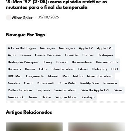
‘X-Men ’97’ (2×08): como episódio redefine os
mutantes para o final da temporada
05/08/2026
Wilson Spiler
Navegue Por Tags
A Casa Do Dragão
Animação
Animações
Apple TV
Apple TV+
Ação
Cinema
Cinema Brasileiro
Comédia
Críticas
Destaques
Destaques Principais
Disney
Disney+
Documentário
Documentários
Doramas
Drama
Editor
Filme Brasileiro
Filmes
Globoplay
HBO
HBO Max
Lançamento
Marvel
Max
Netflix
Novela Brasileira
Novelas
Oscar
Paramount+
Prime Video
Reality Show
Romance
Rotten Tomatoes
Suspense
Série Brasileira
Série Da Apple TV+
Séries
Temporada
Terror
Thriller
Wagner Moura
Zendaya
Artigos Relacionados