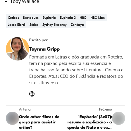
Toby Wallace
Críticas
Destaques
Euphoria
Euphoria 3
HBO
HBO Max
Jacob Elordi
Séries
Sydney Sweeney
Zendaya
Escrito por
Taynna Gripp
Formada em Letras e pós-graduada em Roteiro,
tem na paixão pela escrita sua essência e
trabalha isso falando sobre Literatura, Cinema e
Esportes. Atual CEO do Flixlândia e redatora do
site Ultraverso.
Anterior
Próximo
Onde achar filmes de
'Euphoria' (3x07):
graça para assistir
resumo e explicação - a
online?
queda de Nate e o caos