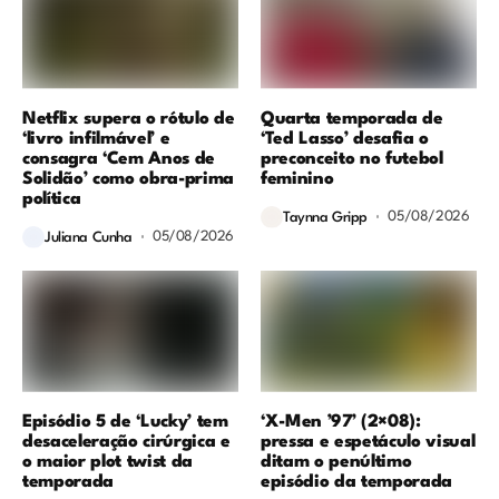
Netflix supera o rótulo de
Quarta temporada de
‘livro infilmável’ e
‘Ted Lasso’ desafia o
consagra ‘Cem Anos de
preconceito no futebol
Solidão’ como obra-prima
feminino
política
05/08/2026
Taynna Gripp
05/08/2026
Juliana Cunha
Episódio 5 de ‘Lucky’ tem
‘X-Men ’97’ (2×08):
desaceleração cirúrgica e
pressa e espetáculo visual
o maior plot twist da
ditam o penúltimo
temporada
episódio da temporada