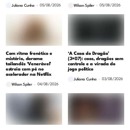
05/08/2026
05/08/2026
Juliana Cunha
Wilson Spiler
Com ritmo frenético e
‘A Casa do Dragão’
mistério, dorama
(3×07): caos, dragões sem
tailandês ‘Venerável’
controle e a virada do
estreia com pé no
jogo político
acelerador na Netflix
03/08/2026
Juliana Cunha
04/08/2026
Wilson Spiler