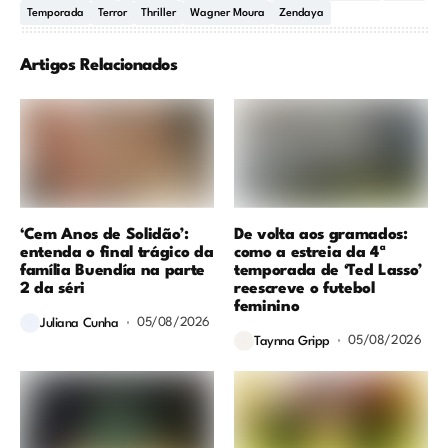
Temporada
Terror
Thriller
Wagner Moura
Zendaya
Artigos Relacionados
‘Cem Anos de Solidão’:
De volta aos gramados:
entenda o final trágico da
como a estreia da 4ª
família Buendía na parte
temporada de ‘Ted Lasso’
2 da séri
reescreve o futebol
feminino
05/08/2026
Juliana Cunha
05/08/2026
Taynna Gripp