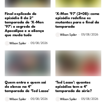
Final explicado do
‘X-Men ’97’ (2×08): como
episódio 8 da 2ª
episódio redefine os
temporada de ‘X-Men
mutantes para o final da
’97’: o segredo de
temporada
Apocalipse e a aliança
05/08/2026
que muda tudo
Wilson Spiler
05/08/2026
Wilson Spiler
Quem entra e quem sai
‘Ted Lasso’: quantos
do elenco na 4ª
episódios tem a 4ª
temporada de ‘Ted Lasso’
temporada da série?
05/08/2026
05/08/2026
Wilson Spiler
Wilson Spiler