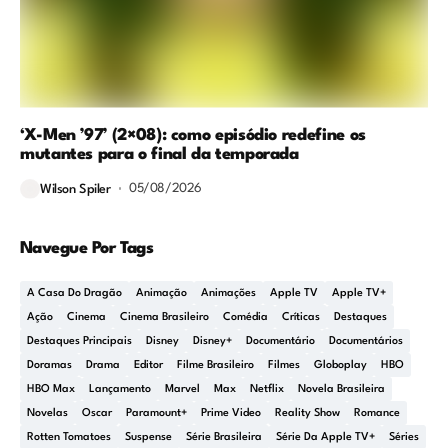
‘X-Men ’97’ (2×08): como episódio redefine os
mutantes para o final da temporada
05/08/2026
Wilson Spiler
Navegue Por Tags
A Casa Do Dragão
Animação
Animações
Apple TV
Apple TV+
Ação
Cinema
Cinema Brasileiro
Comédia
Críticas
Destaques
Destaques Principais
Disney
Disney+
Documentário
Documentários
Doramas
Drama
Editor
Filme Brasileiro
Filmes
Globoplay
HBO
HBO Max
Lançamento
Marvel
Max
Netflix
Novela Brasileira
Novelas
Oscar
Paramount+
Prime Video
Reality Show
Romance
Rotten Tomatoes
Suspense
Série Brasileira
Série Da Apple TV+
Séries