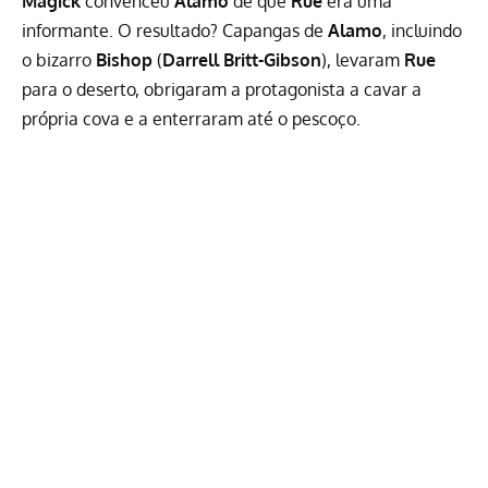
Magick
convenceu
Alamo
de que
Rue
era uma
informante. O resultado? Capangas de
Alamo
, incluindo
o bizarro
Bishop
(
Darrell Britt-Gibson
), levaram
Rue
para o deserto, obrigaram a protagonista a cavar a
própria cova e a enterraram até o pescoço.