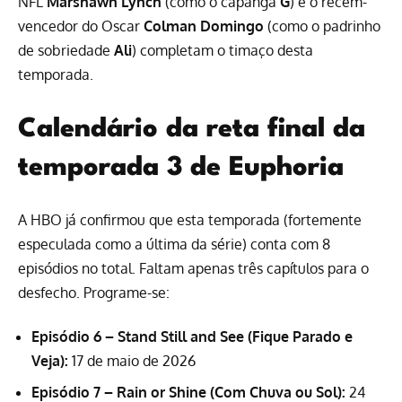
NFL
Marshawn Lynch
(como o capanga
G
) e o recém-
vencedor do Oscar
Colman Domingo
(como o padrinho
de sobriedade
Ali
) completam o timaço desta
temporada.
Calendário da reta final da
temporada 3 de Euphoria
A HBO já confirmou que esta temporada (fortemente
especulada como a última da série) conta com 8
episódios no total. Faltam apenas três capítulos para o
desfecho. Programe-se:
Episódio 6 – Stand Still and See (Fique Parado e
Veja):
17 de maio de 2026
Episódio 7 – Rain or Shine (Com Chuva ou Sol):
24