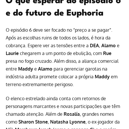
O que esperar do episódio 6
e do futuro de Euphoria
O episódio 6 deve ser focado no “preço a se pagar”.
Após as escolhas ruins de todos os lados, é hora da
cobrança. Espere ver as tensões entre a
DEA
,
Alamo
e
Laurie
chegarem a um ponto de ebulição, com
Rue
presa no fogo cruzado. Além disso, a aliança comercial
entre
Maddy
e
Alamo
para gerenciar garotas na
indústria adulta promete colocar a própria
Maddy
em
terreno extremamente perigoso.
O elenco estrelado ainda conta com retornos de
personagens marcantes e novas participações que têm
chamado atenção. Além de
Rosalía
, grandes nomes
como
Sharon Stone
,
Natasha Lyonne
, o ex-jogador da