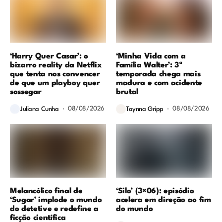
‘Harry Quer Casar’: o
‘Minha Vida com a
bizarro reality da Netflix
Família Walter’: 3ª
que tenta nos convencer
temporada chega mais
de que um playboy quer
madura e com acidente
sossegar
brutal
08/08/2026
08/08/2026
Juliana Cunha
Taynna Gripp
Melancólico final de
‘Silo’ (3×06): episódio
‘Sugar’ implode o mundo
acelera em direção ao fim
do detetive e redefine a
do mundo
ficção científica