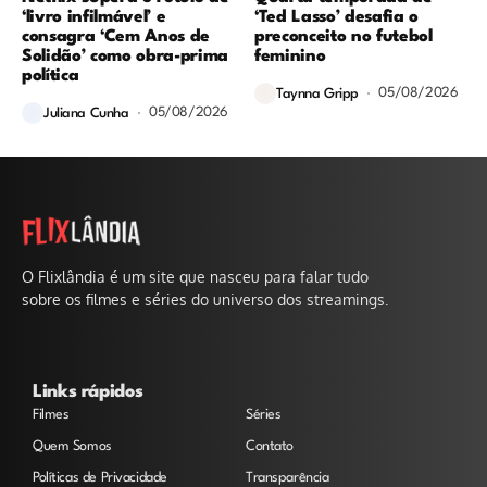
‘livro infilmável’ e
‘Ted Lasso’ desafia o
consagra ‘Cem Anos de
preconceito no futebol
Solidão’ como obra-prima
feminino
política
05/08/2026
Taynna Gripp
05/08/2026
Juliana Cunha
O Flixlândia é um site que nasceu para falar tudo
sobre os filmes e séries do universo dos streamings.
Links rápidos
Filmes
Séries
Quem Somos
Contato
Políticas de Privacidade
Transparência