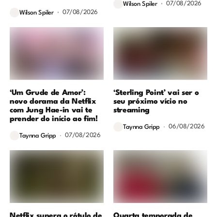
07/08/2026
Wilson Spiler
07/08/2026
Wilson Spiler
‘Um Grude de Amor’:
‘Sterling Point’ vai ser o
novo dorama da Netflix
seu próximo vício no
com Jung Hae-in vai te
streaming
prender do início ao fim!
06/08/2026
Taynna Gripp
07/08/2026
Taynna Gripp
Netflix supera o rótulo de
Quarta temporada de