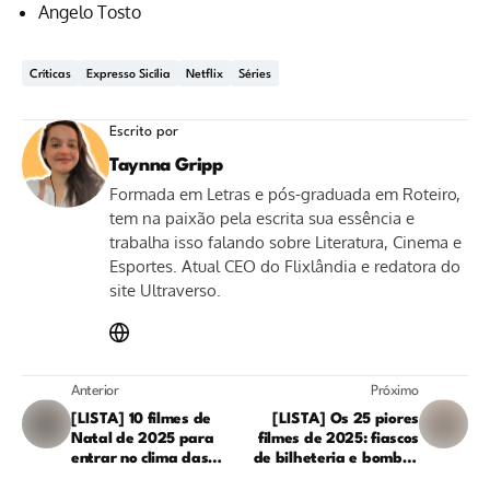
Angelo Tosto
Críticas
Expresso Sicília
Netflix
Séries
Escrito por
Taynna Gripp
Formada em Letras e pós-graduada em Roteiro,
tem na paixão pela escrita sua essência e
trabalha isso falando sobre Literatura, Cinema e
Esportes. Atual CEO do Flixlândia e redatora do
site Ultraverso.
Anterior
Próximo
[LISTA] 10 filmes de
[LISTA] Os 25 piores
Natal de 2025 para
filmes de 2025: fiascos
entrar no clima das
de bilheteria e bombas
festas: veja onde
da crítica que você deve