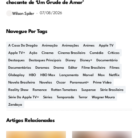
chocante de ‘Um Grude de Amor’
07/08/2026
Wilson Spiler
Navegue Por Tags
A Casa Do Dragão
Animação
Animações
Animes
Apple TV
Apple TV+
Ação
Cinema
Cinema Brasileiro
Comédia
Críticas
Destaques
Destaques Principais
Disney
Disney+
Documentário
Documentários
Doramas
Drama
Editor
Filme Brasileiro
Filmes
Globoplay
HBO
HBO Max
Lançamento
Marvel
Max
Netflix
Novela Brasileira
Novelas
Oscar
Paramount+
Prime Video
Reality Show
Romance
Rotten Tomatoes
Suspense
Série Brasileira
Série Da Apple TV+
Séries
Temporada
Terror
Wagner Moura
Zendaya
Artigos Relacionados