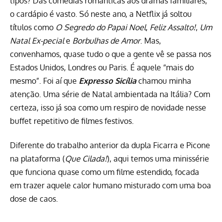
tipos? Das comédias românticas aos dramas familiares,
o cardápio é vasto. Só neste ano, a
Netflix
já soltou
títulos como
O Segredo do Papai Noel
,
Feliz Assalto!
,
Um
Natal Ex-pecial
e
Borbulhas de Amor
. Mas,
convenhamos, quase tudo o que a gente vê se passa nos
Estados Unidos, Londres ou Paris. É aquele “mais do
mesmo”. Foi aí que
Expresso Sicília
chamou minha
atenção. Uma série de Natal ambientada na Itália? Com
certeza, isso já soa como um respiro de novidade nesse
buffet repetitivo de filmes festivos.
Diferente do trabalho anterior da dupla Ficarra e Picone
na plataforma (
Que Cilada!
), aqui temos uma minissérie
que funciona quase como um filme estendido, focada
em trazer aquele calor humano misturado com uma boa
dose de caos.