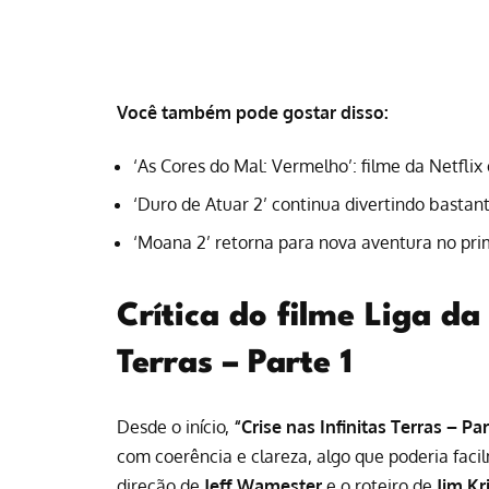
Você também pode gostar disso:
‘As Cores do Mal: Vermelho’: filme da Netfli
‘Duro de Atuar 2’ continua divertindo bastan
‘Moana 2’ retorna para nova aventura no prim
Crítica do filme Liga da 
Terras – Parte 1
Desde o início,
“Crise nas Infinitas Terras – Par
com coerência e clareza, algo que poderia fac
direção de
Jeff Wamester
e o roteiro de
Jim Kr