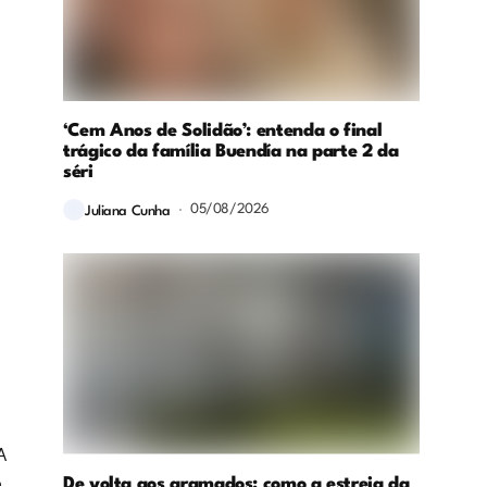
‘Cem Anos de Solidão’: entenda o final
trágico da família Buendía na parte 2 da
séri
05/08/2026
Juliana Cunha
A
e
De volta aos gramados: como a estreia da