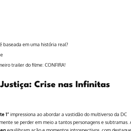
x é baseada em uma história real?
te
eiro trailer do filme: CONFIRA!
Justiça: Crise nas Infinitas
te 1”
impressiona ao abordar a vastidão do multiverso da DC
ilmente se perder em meio a tantos personagens e subtramas. 
ieg
equilibram ação e momentos introspectivos, com destaqu