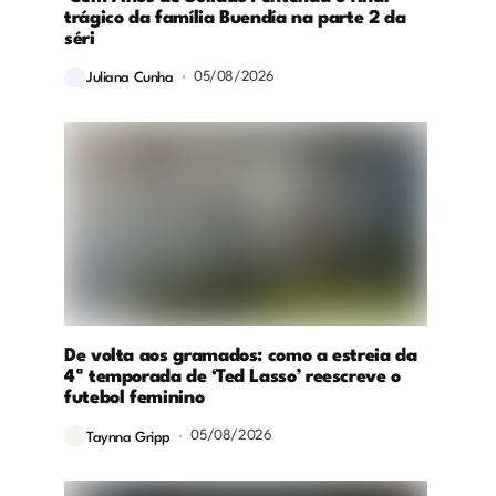
trágico da família Buendía na parte 2 da
séri
05/08/2026
Juliana Cunha
De volta aos gramados: como a estreia da
4ª temporada de ‘Ted Lasso’ reescreve o
futebol feminino
05/08/2026
Taynna Gripp