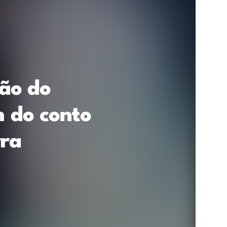
ção do
m do conto
rra