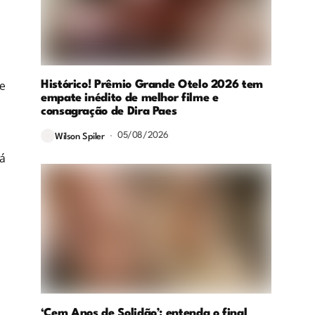
te
Histórico! Prêmio Grande Otelo 2026 tem
empate inédito de melhor filme e
consagração de Dira Paes
05/08/2026
Wilson Spiler
tá
‘Cem Anos de Solidão’: entenda o final