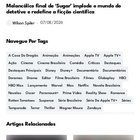
Melancólico final de ‘Sugar’ implode o mundo do
detetive e redefine a ficção científica
07/08/2026
Wilson Spiler
Navegue Por Tags
A Casa Do Dragão
Animação
Animações
Apple TV
Apple TV+
Ação
Cinema
Cinema Brasileiro
Comédia
Críticas
Destaques
Destaques Principais
Disney
Disney+
Documentário
Documentários
Doramas
Drama
Editor
Filme Brasileiro
Filmes
Globoplay
HBO
HBO Max
Lançamento
Marvel
Max
Netflix
Novela Brasileira
Novelas
Oscar
Paramount+
Prime Video
Reality Show
Romance
Rotten Tomatoes
Suspense
Série Brasileira
Série Da Apple TV+
Séries
Temporada
Terror
Thriller
Wagner Moura
Zendaya
Artigos Relacionados