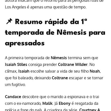
autora indicam que o retorno para as perigosas ruas de
Los Angeles é apenas uma questão de tempo.
📌 Resumo rápido da 1ª
temporada de Nêmesis para
apressados
A primeira temporada de
Nêmesis
termina sem que
Isaiah Stiles
consiga prender
Coltrane Wilder
. No
clímax,
Isaiah
escolhe salvar a vida de seu filho
Noah
,
que foi baleado, deixando
Coltrane
escapar e se tornar
um fugitivo.
Candace
descobre que o marido a espionava e o trai
com o ex-namorado,
Malik
. Já
Ebony
é resgatada da
polícia e foge do país. A criadora da série,
Courtney A.