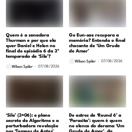
Quem é a senadora
Go Eun-sae recupera a
Thurman e por que ela
memória? Entenda o final
quer Daniel e Helen no
chocante de ‘Um Grude
final do episódio 6 da 3ª
de Amor’
temporada de ‘Silo’?
07/08/2026
Wilson Spiler
07/08/2026
Wilson Spiler
‘Silo’ (3×06): o plano
De astros de ‘Round 6’ a
secreto do Algoritmo e a
‘Parasita’: quem é quem
perturbadora revelação
no elenco do dorama ‘Um
nos ‘Tempos de Antes’
Grude de Amor’, da