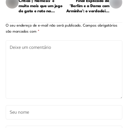
Crítica | 'Nêmesis' é
Final Explicado de
muito mais que um jogo
'Berlim e a Dama com
de gato e rato na
Arminho': o verdadeiro
Netflix
golpe e quem morre na
série
O seu endereço de e-mail não será publicado.
Campos obrigatórios
são marcados com
*