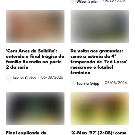
06/08/2026
Wilson Spiler
‘Cem Anos de Solidão’:
De volta aos gramados:
entenda o final trágico da
como a estreia da 4ª
família Buendía na parte
temporada de ‘Ted Lasso’
2 da série
reescreve o futebol
feminino
05/08/2026
Juliana Cunha
05/08/2026
Taynna Gripp
Final explicado do
‘X-Men ’97’ (2×08): como