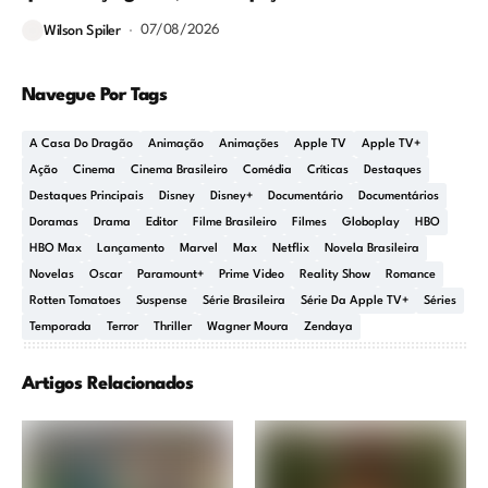
07/08/2026
Wilson Spiler
Navegue Por Tags
A Casa Do Dragão
Animação
Animações
Apple TV
Apple TV+
Ação
Cinema
Cinema Brasileiro
Comédia
Críticas
Destaques
Destaques Principais
Disney
Disney+
Documentário
Documentários
Doramas
Drama
Editor
Filme Brasileiro
Filmes
Globoplay
HBO
HBO Max
Lançamento
Marvel
Max
Netflix
Novela Brasileira
Novelas
Oscar
Paramount+
Prime Video
Reality Show
Romance
Rotten Tomatoes
Suspense
Série Brasileira
Série Da Apple TV+
Séries
Temporada
Terror
Thriller
Wagner Moura
Zendaya
Artigos Relacionados