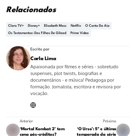
Relacionados
Claro TV+
Disney+
Elisabeth Moss
Netflix
O Conto Da Aia
Os Testamentos: Das Filhas De Gilead
Prime Video
Escrito por
Carla Lima
Apaixonada por filmes e séries - sobretudo
suspenses, plot twists, biografias e
documentários - e música! Pedagoga por
formação. Jornalista, escritora e revisora por
vocação.
Anterior
Próximo
‘Mortal Kombat 2’ tem
‘O Urso’: 5ª e última
cena pós-créditos?
temporada da série