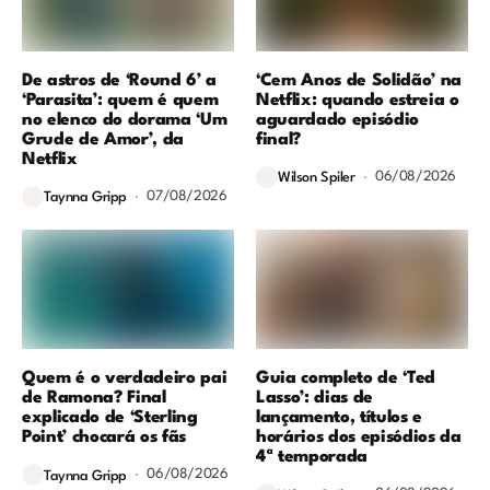
De astros de ‘Round 6’ a
‘Cem Anos de Solidão’ na
‘Parasita’: quem é quem
Netflix: quando estreia o
no elenco do dorama ‘Um
aguardado episódio
Grude de Amor’, da
final?
Netflix
06/08/2026
Wilson Spiler
07/08/2026
Taynna Gripp
Quem é o verdadeiro pai
Guia completo de ‘Ted
de Ramona? Final
Lasso’: dias de
explicado de ‘Sterling
lançamento, títulos e
Point’ chocará os fãs
horários dos episódios da
4ª temporada
06/08/2026
Taynna Gripp