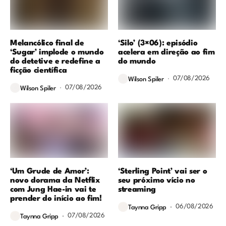
Melancólico final de
‘Silo’ (3×06): episódio
‘Sugar’ implode o mundo
acelera em direção ao fim
do detetive e redefine a
do mundo
ficção científica
07/08/2026
Wilson Spiler
07/08/2026
Wilson Spiler
‘Um Grude de Amor’:
‘Sterling Point’ vai ser o
novo dorama da Netflix
seu próximo vício no
com Jung Hae-in vai te
streaming
prender do início ao fim!
06/08/2026
Taynna Gripp
07/08/2026
Taynna Gripp