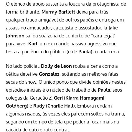
O elenco de apoio sustenta a loucura da protagonista de
forma brilhante.
Murray Bartlett
deixa para trás
qualquer traço amigável de outros papéis e entrega um
assassino ameaçador, calculista e assustador. Já
Jake
Johnson
sai da sua zona de conforto de “cara legal”
para viver
Karl
, um ex-marido passivo-agressivo que
testa a paciência do público (e de
Paula
) a cada cena.
No lado policial,
Dolly de Leon
rouba a cena como a
cética detetive
Gonzalez
, soltando as melhores falas
secas do show. O único ponto que divide opiniões nestes
episódios iniciais é o núcleo de trabalho de
Paula
: seus
colegas da Geração Z,
Geri
(
Kiarra Hamagami
Goldberg
) e
Rudy
(
Charlie Hall
). Embora rendam
algumas risadas, às vezes eles parecem soltos na trama,
sugando um tempo de tela que poderia focar mais na
caçada de gato e rato central.