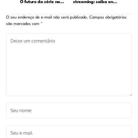
O futuro da série na
streaming: saiba onde
Apple TV
assistir ao filme
estrelado por Amanda
O seu endereço de e-mail não será publicado.
Campos obrigatórios
Seyfried
são marcados com
*