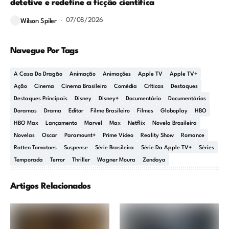
detetive e redefine a ficção científica
07/08/2026
Wilson Spiler
Navegue Por Tags
A Casa Do Dragão
Animação
Animações
Apple TV
Apple TV+
Ação
Cinema
Cinema Brasileiro
Comédia
Críticas
Destaques
Destaques Principais
Disney
Disney+
Documentário
Documentários
Doramas
Drama
Editor
Filme Brasileiro
Filmes
Globoplay
HBO
HBO Max
Lançamento
Marvel
Max
Netflix
Novela Brasileira
Novelas
Oscar
Paramount+
Prime Video
Reality Show
Romance
Rotten Tomatoes
Suspense
Série Brasileira
Série Da Apple TV+
Séries
Temporada
Terror
Thriller
Wagner Moura
Zendaya
Artigos Relacionados