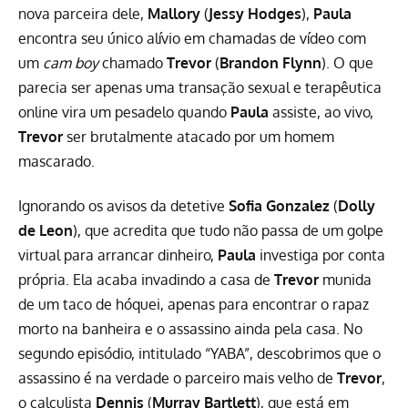
nova parceira dele,
Mallory
(
Jessy Hodges
),
Paula
encontra seu único alívio em chamadas de vídeo com
um
cam boy
chamado
Trevor
(
Brandon Flynn
). O que
parecia ser apenas uma transação sexual e terapêutica
online vira um pesadelo quando
Paula
assiste, ao vivo,
Trevor
ser brutalmente atacado por um homem
mascarado.
Ignorando os avisos da detetive
Sofia Gonzalez
(
Dolly
de Leon
), que acredita que tudo não passa de um golpe
virtual para arrancar dinheiro,
Paula
investiga por conta
própria. Ela acaba invadindo a casa de
Trevor
munida
de um taco de hóquei, apenas para encontrar o rapaz
morto na banheira e o assassino ainda pela casa. No
segundo episódio, intitulado “YABA”, descobrimos que o
assassino é na verdade o parceiro mais velho de
Trevor
,
o calculista
Dennis
(
Murray Bartlett
), que está em