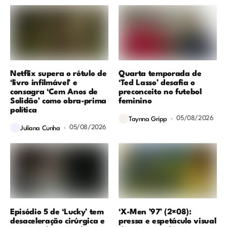
Netflix supera o rótulo de
Quarta temporada de
‘livro infilmável’ e
‘Ted Lasso’ desafia o
consagra ‘Cem Anos de
preconceito no futebol
Solidão’ como obra-prima
feminino
política
05/08/2026
Taynna Gripp
05/08/2026
Juliana Cunha
Episódio 5 de ‘Lucky’ tem
‘X-Men ’97’ (2×08):
desaceleração cirúrgica e
pressa e espetáculo visual