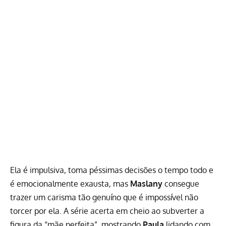
Ela é impulsiva, toma péssimas decisões o tempo todo e
é emocionalmente exausta, mas
Maslany
consegue
trazer um carisma tão genuíno que é impossível não
torcer por ela. A série acerta em cheio ao subverter a
figura da “mãe perfeita”, mostrando
Paula
lidando com