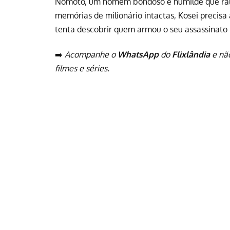
Nomoto, um homem bondoso e humilde que rala
memórias de milionário intactas, Kosei precis
tenta descobrir quem armou o seu assassinato 
➡️
Acompanhe o
WhatsApp
do
Flixlândia
e nã
filmes e séries.