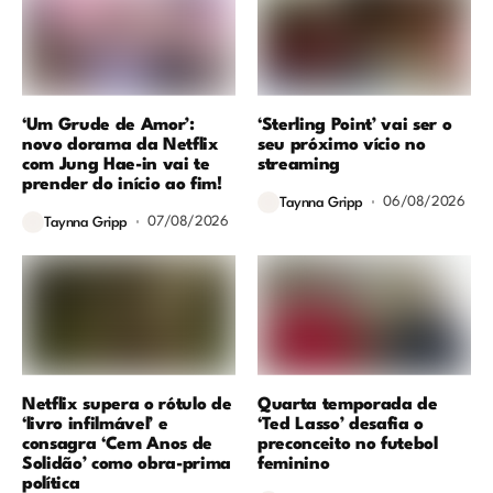
‘Um Grude de Amor’:
‘Sterling Point’ vai ser o
novo dorama da Netflix
seu próximo vício no
com Jung Hae-in vai te
streaming
prender do início ao fim!
06/08/2026
Taynna Gripp
07/08/2026
Taynna Gripp
Netflix supera o rótulo de
Quarta temporada de
‘livro infilmável’ e
‘Ted Lasso’ desafia o
consagra ‘Cem Anos de
preconceito no futebol
Solidão’ como obra-prima
feminino
política