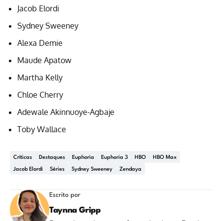
Jacob Elordi
Sydney Sweeney
Alexa Demie
Maude Apatow
Martha Kelly
Chloe Cherry
Adewale Akinnuoye-Agbaje
Toby Wallace
Críticas
Destaques
Euphoria
Euphoria 3
HBO
HBO Max
Jacob Elordi
Séries
Sydney Sweeney
Zendaya
Escrito por
Taynna Gripp