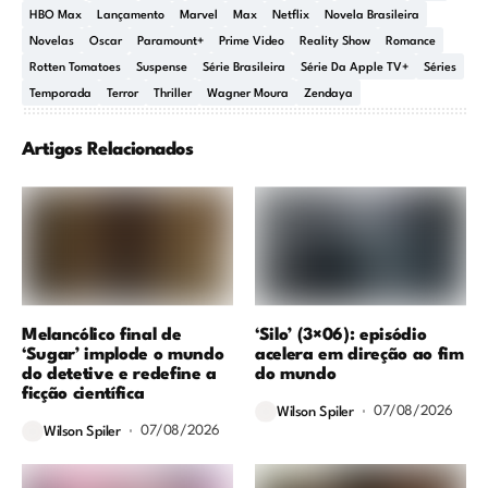
HBO Max
Lançamento
Marvel
Max
Netflix
Novela Brasileira
Novelas
Oscar
Paramount+
Prime Video
Reality Show
Romance
Rotten Tomatoes
Suspense
Série Brasileira
Série Da Apple TV+
Séries
Temporada
Terror
Thriller
Wagner Moura
Zendaya
Artigos Relacionados
Melancólico final de
‘Silo’ (3×06): episódio
‘Sugar’ implode o mundo
acelera em direção ao fim
do detetive e redefine a
do mundo
ficção científica
07/08/2026
Wilson Spiler
07/08/2026
Wilson Spiler