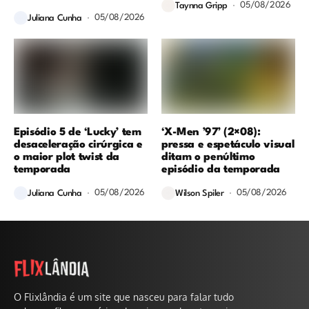
05/08/2026
Taynna Gripp
05/08/2026
Juliana Cunha
Episódio 5 de ‘Lucky’ tem
‘X-Men ’97’ (2×08):
desaceleração cirúrgica e
pressa e espetáculo visual
o maior plot twist da
ditam o penúltimo
temporada
episódio da temporada
05/08/2026
05/08/2026
Juliana Cunha
Wilson Spiler
O Flixlândia é um site que nasceu para falar tudo