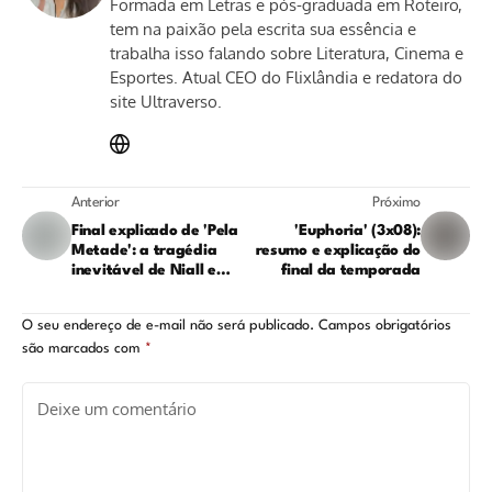
Formada em Letras e pós-graduada em Roteiro,
tem na paixão pela escrita sua essência e
trabalha isso falando sobre Literatura, Cinema e
Esportes. Atual CEO do Flixlândia e redatora do
site Ultraverso.
Anterior
Próximo
Final explicado de 'Pela
'Euphoria' (3x08):
Metade': a tragédia
resumo e explicação do
inevitável de Niall e
final da temporada
Ruben
O seu endereço de e-mail não será publicado.
Campos obrigatórios
são marcados com
*