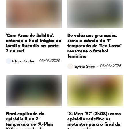
‘Cem Anos de Solidão’:
De volta aos gramados:
entenda o final trágico da
como a estreia da 4ª
família Buendía na parte
temporada de ‘Ted Lasso’
2 da séri
reescreve o futebol
feminino
05/08/2026
Juliana Cunha
05/08/2026
Taynna Gripp
Final explicado do
‘X-Men ’97’ (2×08): como
episódio 8 da 2ª
episódio redefine os
temporada de ‘X-Men
mutantes para o final da