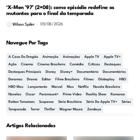
‘X-Men ’97’ (2×08): como episódio redefine os
mutantes para o final da temporada
05/08/2026
Wilson Spiler
Navegue Por Tags
A Casa Do Dragão
Animação
Animações
Apple TV
Apple TV+
Ação
Cinema
Cinema Brasileiro
Comédia
Críticas
Destaques
Destaques Principais
Disney
Disney+
Documentário
Documentários
Doramas
Drama
Editor
Filme Brasileiro
Filmes
Globoplay
HBO
HBO Max
Lançamento
Marvel
Max
Netflix
Novela Brasileira
Novelas
Oscar
Paramount+
Prime Video
Reality Show
Romance
Rotten Tomatoes
Suspense
Série Brasileira
Série Da Apple TV+
Séries
Temporada
Terror
Thriller
Wagner Moura
Zendaya
Artigos Relacionados