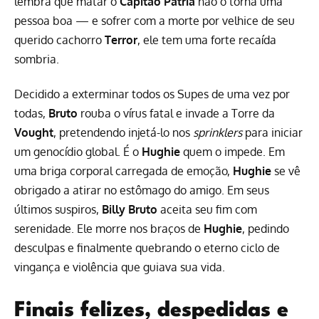
lembra que matar o
Capitão Pátria
não o torna uma
pessoa boa — e sofrer com a morte por velhice de seu
querido cachorro
Terror
, ele tem uma forte recaída
sombria.
Decidido a exterminar todos os Supes de uma vez por
todas,
Bruto
rouba o vírus fatal e invade a Torre da
Vought
, pretendendo injetá-lo nos
sprinklers
para iniciar
um genocídio global. É o
Hughie
quem o impede. Em
uma briga corporal carregada de emoção,
Hughie
se vê
obrigado a atirar no estômago do amigo. Em seus
últimos suspiros,
Billy Bruto
aceita seu fim com
serenidade. Ele morre nos braços de
Hughie
, pedindo
desculpas e finalmente quebrando o eterno ciclo de
vingança e violência que guiava sua vida.
Finais felizes, despedidas e