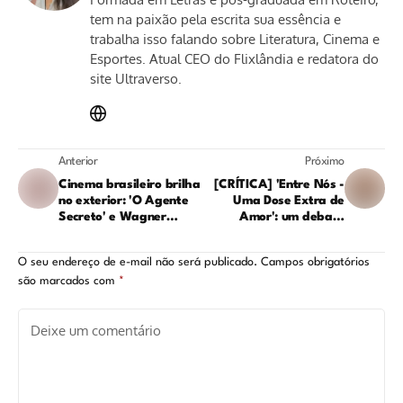
tem na paixão pela escrita sua essência e
trabalha isso falando sobre Literatura, Cinema e
Esportes. Atual CEO do Flixlândia e redatora do
site Ultraverso.
Anterior
Próximo
Cinema brasileiro brilha
[CRÍTICA] 'Entre Nós -
no exterior: 'O Agente
Uma Dose Extra de
Secreto' e Wagner
Amor': um debate
Moura vencem festival
honesto sobre as
em Nova York
consequências dos laços
O seu endereço de e-mail não será publicado.
Campos obrigatórios
modernos
são marcados com
*