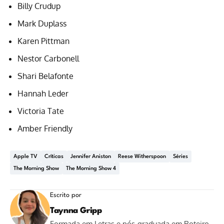
Billy Crudup
Mark Duplass
Karen Pittman
Nestor Carbonell
Shari Belafonte
Hannah Leder
Victoria Tate
Amber Friendly
Apple TV
Críticas
Jennifer Aniston
Reese Witherspoon
Séries
The Morning Show
The Morning Show 4
Escrito por
Taynna Gripp
Formada em Letras e pós-graduada em Roteiro,