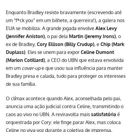
Enquanto Bradley resiste bravamente (escrevendo até
um “f*ck you” em um bilhete, a guerreira!), a galera nos
EUA se mobiliza. A grande jogada envolve
Alex Levy
(
Jennifer Aniston
)
, o pai dela
Martin (
Jeremy Irons
)
, o
ex de Bradley,
Cory Ellison (Billy Crudup)
, e
Chip (Mark
Duplass)
. Eles se unem para expor
Celine Dumont
(
Marion Cotillard
)
, a CEO do UBN que estava envolvida
em um
cover-up
e que usou sua influência para manter
Bradley presa e calada, tudo para proteger os interesses
de sua família.
O clímax acontece quando Alex, aconselhada pelo pai,
anuncia uma ação judicial contra Celine, transmitindo o
caos ao vivo no UBN. A reviravolta mais
satisfatória
é
orquestrada por Cory: ele finge parar Alex, mas coloca
Celine no viva-voz durante a coletiva de imprensa,