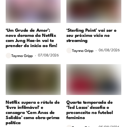
‘Um Grude de Amor’:
‘Sterling Point’ vai ser o
novo dorama da Netflix
seu próximo vício no
com Jung Hae-in vai te
streaming
prender do início ao fim!
06/08/2026
Taynna Gripp
07/08/2026
Taynna Gripp
Netflix supera o rótulo de
Quarta temporada de
‘livro infilmável’ e
‘Ted Lasso’ desafia o
consagra ‘Cem Anos de
preconceito no futebol
Solidão’ como obra-prima
feminino
política