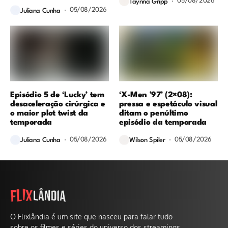
05/08/2026
Taynna Gripp
05/08/2026
Juliana Cunha
Episódio 5 de ‘Lucky’ tem
‘X-Men ’97’ (2×08):
desaceleração cirúrgica e
pressa e espetáculo visual
o maior plot twist da
ditam o penúltimo
temporada
episódio da temporada
05/08/2026
05/08/2026
Juliana Cunha
Wilson Spiler
O Flixlândia é um site que nasceu para falar tudo
sobre os filmes e séries do universo dos streamings.