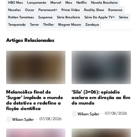
HBO Max
Lançamento
Marvel
Max
Netflix
Novela Brasileira
Novelas
Oscar
Paramount+
Prime Video
Reality Show
Romance
Rotten Tomatoes
Suspense
Série Brasileira
Série Da Apple TV+
Séries
Temporada
Terror
Thriller
Wagner Moura
Zendaya
Artigos Relacionados
Melancólico final de
‘Silo’ (3×06): episódio
‘Sugar’ implode o mundo
acelera em direção ao fim
do detetive e redefine a
do mundo
ficção científica
07/08/2026
Wilson Spiler
07/08/2026
Wilson Spiler