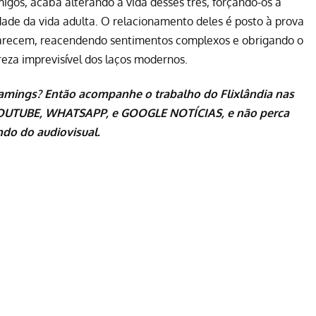
igos, acaba alterando a vida desses três, forçando-os a
ade da vida adulta. O relacionamento deles é posto à prova
parecem, reacendendo sentimentos complexos e obrigando o
eza imprevisível dos laços modernos.
eamings
? Então acompanhe o trabalho do
Flixlândia
nas
OUTUBE
,
WHATSAPP
, e
GOOGLE NOTÍCIAS
, e não perca
do do audiovisual.