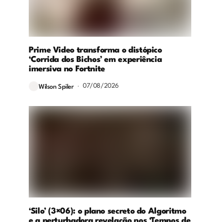
Prime Video transforma o distópico
‘Corrida dos Bichos’ em experiência
imersiva no Fortnite
07/08/2026
Wilson Spiler
‘Silo’ (3×06): o plano secreto do Algoritmo
e a perturbadora revelação nos ‘Tempos de