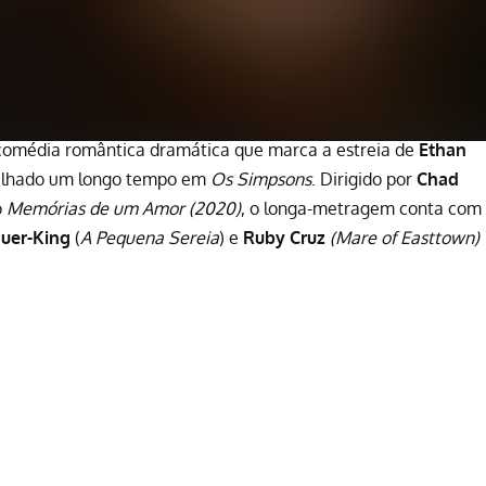
omédia romântica dramática que marca a estreia de
Ethan
abalhado um longo tempo em
Os Simpsons
. Dirigido por
Chad
o
Memórias de um Amor
(2020)
, o longa-metragem conta com
uer-King
(
A Pequena Sereia
) e
Ruby Cruz
(
Mare of Easttown
)