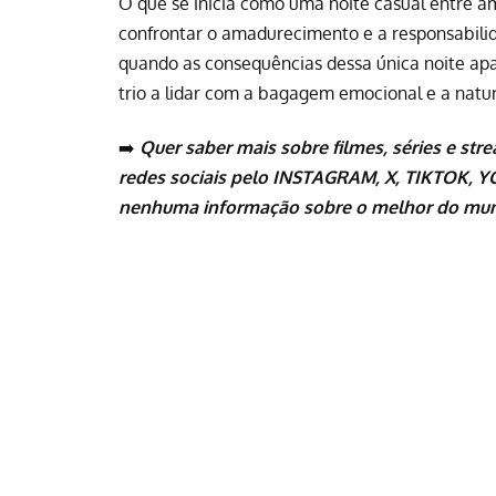
O que se inicia como uma noite casual entre am
confrontar o amadurecimento e a responsabilid
quando as consequências dessa única noite a
trio a lidar com a bagagem emocional e a natur
➡️
Quer saber mais sobre
filmes
,
séries
e
str
redes sociais pelo
INSTAGRAM
,
X
,
TIKTOK
,
Y
nenhuma informação sobre o melhor do mun