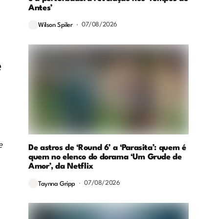
Antes’
07/08/2026
Wilson Spiler
e
e
De astros de ‘Round 6’ a ‘Parasita’: quem é
quem no elenco do dorama ‘Um Grude de
Amor’, da Netflix
07/08/2026
Taynna Gripp