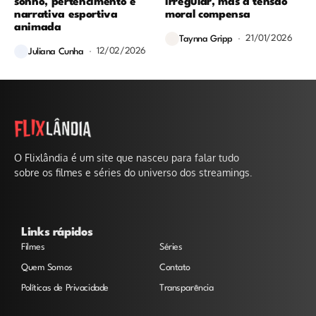
sonho, pertencimento e
irregular, mas a tensão
narrativa esportiva
moral compensa
animada
21/01/2026
Taynna Gripp
12/02/2026
Juliana Cunha
O Flixlândia é um site que nasceu para falar tudo
sobre os filmes e séries do universo dos streamings.
Links rápidos
Filmes
Séries
Quem Somos
Contato
Políticas de Privacidade
Transparência