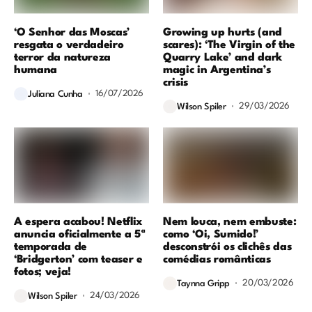
‘O Senhor das Moscas’
Growing up hurts (and
resgata o verdadeiro
scares): ‘The Virgin of the
terror da natureza
Quarry Lake’ and dark
humana
magic in Argentina’s
crisis
16/07/2026
Juliana Cunha
29/03/2026
Wilson Spiler
A espera acabou! Netflix
Nem louca, nem embuste:
anuncia oficialmente a 5ª
como ‘Oi, Sumido!’
temporada de
desconstrói os clichês das
‘Bridgerton’ com teaser e
comédias românticas
fotos; veja!
20/03/2026
Taynna Gripp
24/03/2026
Wilson Spiler