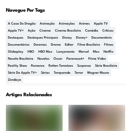
Navegue Por Tags
A Casa Do Dragão
Animação
Animações
Animes
Apple TV
Apple TV+
Ação
Cinema
Cinema Brasileiro
Comédia
Críticas
Destaques
Destaques Principais
Disney
Disney+
Documentário
Documentários
Doramas
Drama
Editor
Filme Brasileiro
Filmes
Globoplay
HBO
HBO Max
Lançamento
Marvel
Max
Netflix
Novela Brasileira
Novelas
Oscar
Paramount+
Prime Video
Reality Show
Romance
Rotten Tomatoes
Suspense
Série Brasileira
Série Da Apple TV+
Séries
Temporada
Terror
Wagner Moura
Zendaya
Artigos Relacionados