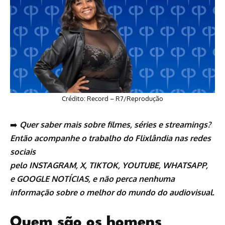
Crédito: Record – R7/Reprodução
➡️
Quer saber mais sobre
filmes
,
séries
e
streamings
?
Então acompanhe o trabalho do
Flixlândia
nas redes
sociais
pelo
INSTAGRAM
,
X
,
TIKTOK
,
YOUTUBE
,
WHATSAPP
,
e
GOOGLE NOTÍCIAS
, e não perca nenhuma
informação sobre o melhor do mundo do audiovisual.
Quem são os homens