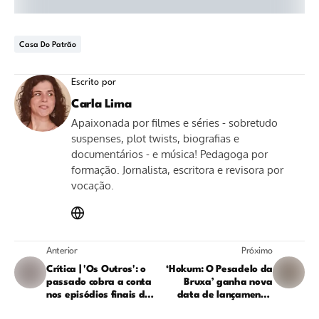
Casa Do Patrão
Escrito por
Carla Lima
Apaixonada por filmes e séries - sobretudo
suspenses, plot twists, biografias e
documentários - e música! Pedagoga por
formação. Jornalista, escritora e revisora por
vocação.
Anterior
Próximo
Crítica | 'Os Outros': o
‘Hokum: O Pesadelo da
passado cobra a conta
Bruxa’ ganha nova
nos episódios finais da
data de lançamento;
3ª temporada
saiba mais