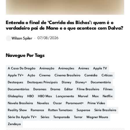
Entenda o final de ‘Corrida dos Bichos’: quem é o
verdadeiro pai de Mano e o que acontece com Dalva?
07/08/2026
Wilson Spiler
Navegue Por Tags
A Casa Do Dragão
Animação
Animações
Animes
Apple TV
Apple TV+
Ação
Cinema
Cinema Brasileiro
Comédia
Críticas
Destaques
Destaques Principais
Disney
Disney+
Documentário
Documentários
Doramas
Drama
Editor
Filme Brasileiro
Filmes
Globoplay
HBO
HBO Max
Lançamento
Marvel
Max
Netflix
Novela Brasileira
Novelas
Oscar
Paramount+
Prime Video
Reality Show
Romance
Rotten Tomatoes
Suspense
Série Brasileira
Série Da Apple TV+
Séries
Temporada
Terror
Wagner Moura
Zendaya