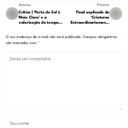
Anterior
Próximo
Crítica | 'Perto do Sol é
Final explicado de
Mais Claro' e a
'Criaturas
valorização do tempo
Extraordinariamente
presente
Brilhantes': o segredo
de Tova, Cameron e o
O seu endereço de e-mail não será publicado.
Campos obrigatórios
polvo Marcellus
são marcados com
*