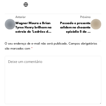
Anterior
Próximo
Wagner Moura e Brian
Passado e presente
Tyree Henry brilham na
colidem no chocante
estreia de 'Ladrões de
episódio 5 da 3ª
Drogas'
temporada de
'Yellowjackets'
O seu endereço de e-mail não será publicado.
Campos obrigatórios
são marcados com
*