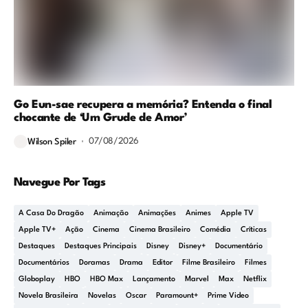
Go Eun-sae recupera a memória? Entenda o final
chocante de ‘Um Grude de Amor’
07/08/2026
Wilson Spiler
Navegue Por Tags
A Casa Do Dragão
Animação
Animações
Animes
Apple TV
Apple TV+
Ação
Cinema
Cinema Brasileiro
Comédia
Críticas
Destaques
Destaques Principais
Disney
Disney+
Documentário
Documentários
Doramas
Drama
Editor
Filme Brasileiro
Filmes
Globoplay
HBO
HBO Max
Lançamento
Marvel
Max
Netflix
Novela Brasileira
Novelas
Oscar
Paramount+
Prime Video