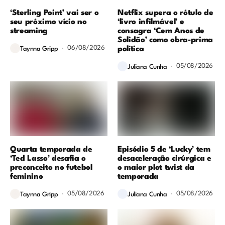
‘Sterling Point’ vai ser o
Netflix supera o rótulo de
seu próximo vício no
‘livro infilmável’ e
streaming
consagra ‘Cem Anos de
Solidão’ como obra-prima
06/08/2026
política
Taynna Gripp
05/08/2026
Juliana Cunha
Quarta temporada de
Episódio 5 de ‘Lucky’ tem
‘Ted Lasso’ desafia o
desaceleração cirúrgica e
preconceito no futebol
o maior plot twist da
feminino
temporada
05/08/2026
05/08/2026
Taynna Gripp
Juliana Cunha