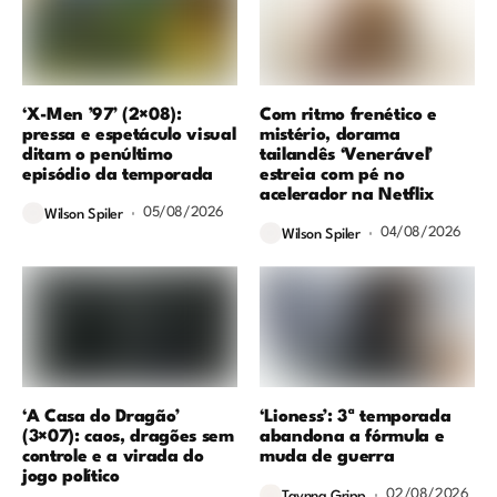
‘X-Men ’97’ (2×08):
Com ritmo frenético e
pressa e espetáculo visual
mistério, dorama
ditam o penúltimo
tailandês ‘Venerável’
episódio da temporada
estreia com pé no
acelerador na Netflix
05/08/2026
Wilson Spiler
04/08/2026
Wilson Spiler
‘A Casa do Dragão’
‘Lioness’: 3ª temporada
(3×07): caos, dragões sem
abandona a fórmula e
controle e a virada do
muda de guerra
jogo político
02/08/2026
Taynna Gripp