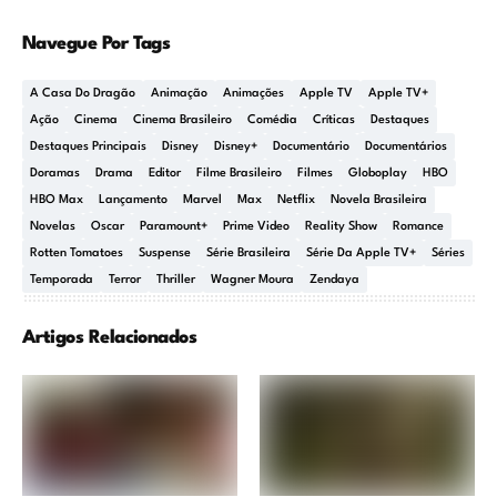
Navegue Por Tags
A Casa Do Dragão
Animação
Animações
Apple TV
Apple TV+
Ação
Cinema
Cinema Brasileiro
Comédia
Críticas
Destaques
Destaques Principais
Disney
Disney+
Documentário
Documentários
Doramas
Drama
Editor
Filme Brasileiro
Filmes
Globoplay
HBO
HBO Max
Lançamento
Marvel
Max
Netflix
Novela Brasileira
Novelas
Oscar
Paramount+
Prime Video
Reality Show
Romance
Rotten Tomatoes
Suspense
Série Brasileira
Série Da Apple TV+
Séries
Temporada
Terror
Thriller
Wagner Moura
Zendaya
Artigos Relacionados