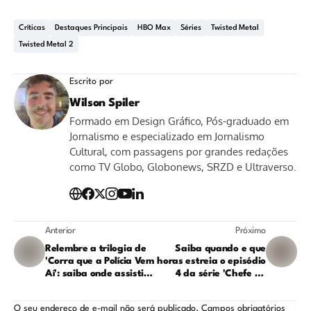
Críticas
Destaques Principais
HBO Max
Séries
Twisted Metal
Twisted Metal 2
Escrito por
Wilson Spiler
Formado em Design Gráfico, Pós-graduado em
Jornalismo e especializado em Jornalismo
Cultural, com passagens por grandes redações
como TV Globo, Globonews, SRZD e Ultraverso.
Anterior
Próximo
Relembre a trilogia de
Saiba quando e que
'Corra que a Polícia Vem
horas estreia o episódio
Aí': saiba onde assistir
4 da série 'Chefe de
online
Guerra'
O seu endereço de e-mail não será publicado.
Campos obrigatórios