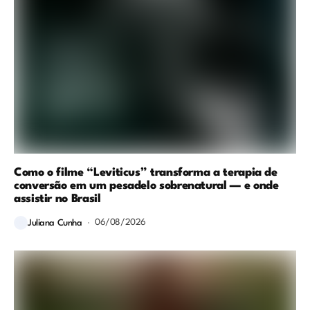
Como o filme “Leviticus” transforma a terapia de
conversão em um pesadelo sobrenatural — e onde
assistir no Brasil
06/08/2026
Juliana Cunha