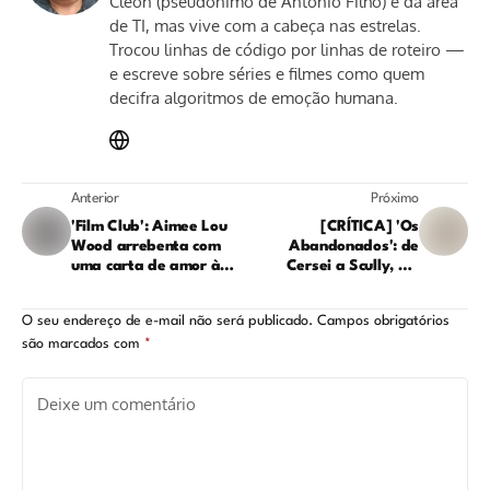
Cleon (pseudônimo de Antonio Filho) é da área
de TI, mas vive com a cabeça nas estrelas.
Trocou linhas de código por linhas de roteiro —
e escreve sobre séries e filmes como quem
decifra algoritmos de emoção humana.
Anterior
Próximo
'Film Club': Aimee Lou
[CRÍTICA] 'Os
Wood arrebenta com
Abandonados': de
uma carta de amor à
Cersei a Scully, um
amizade (e ao cinema)
duelo estelar preso na
poeira do clichê
O seu endereço de e-mail não será publicado.
Campos obrigatórios
são marcados com
*