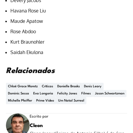
Devery Jacobs
Havana Rose Liu
Maude Apatow
Rose Abdoo
Kurt Braunohler
Saidah Ekulona
Relacionados
Chloë Grace Moretz
Críticas
Danielle Brooks
Denis Leary
Dominic Sessa
Eva Longoria
Felicity Jones
Filmes
Jason Schwartzman
Michelle Pfeiffer
Prime Video
Um Natal Surreal
Escrito por
Cleon