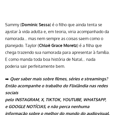
Sammy (
Dominic Sessa
) é o filho que ainda tenta se
ajustar à vida adulta e, em teoria, viria acompanhado da
namorada… mas nem sempre as coisas saem como o
planejado. Taylor (
Chloë Grace Moretz
) é a filha que
chega trazendo sua namorada para apresentar à família.
E como manda toda boa história de Natal… nada
poderia sair perfeitamente bem.
➡️
Quer saber mais sobre
filmes
,
séries
e
streamings
?
Então acompanhe o trabalho do
Flixlândia
nas redes
sociais
pelo
INSTAGRAM
,
X
,
TIKTOK
,
YOUTUBE
,
WHATSAPP
,
e
GOOGLE NOTÍCIAS
, e não perca nenhuma
informação sobre o melhor do mundo do audiovisual.