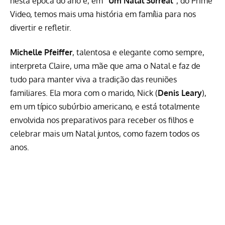
nesta época do ano e, em
“Um Natal Surreal”
, do
Prime
Video
, temos mais uma história em família para nos
divertir e refletir.
Michelle Pfeiffer
, talentosa e elegante como sempre,
interpreta Claire, uma mãe que ama o Natal e faz de
tudo para manter viva a tradição das reuniões
familiares. Ela mora com o marido, Nick (
Denis Leary
),
em um típico subúrbio americano, e está totalmente
envolvida nos preparativos para receber os filhos e
celebrar mais um Natal juntos, como fazem todos os
anos.