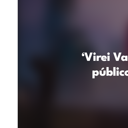
‘Virei V
públic