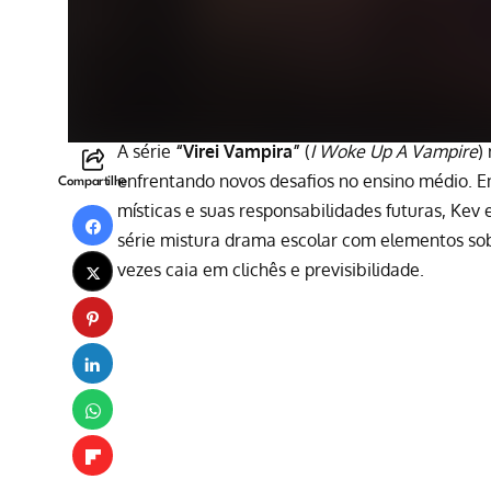
A série
“Virei Vampira”
(
I Woke Up A Vampire
)
enfrentando novos desafios no ensino médio. E
Compartilhe
místicas e suas responsabilidades futuras, Kev
série mistura drama escolar com elementos so
vezes caia em clichês e previsibilidade.