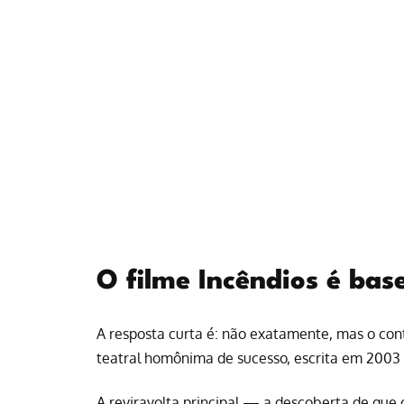
O filme Incêndios é bas
A resposta curta é: não exatamente, mas o con
teatral homônima de sucesso, escrita em 2003
A reviravolta principal — a descoberta de que 