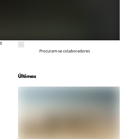
e
Procuram-se colaboradores
n
Últimas