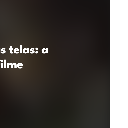
 telas: a
filme