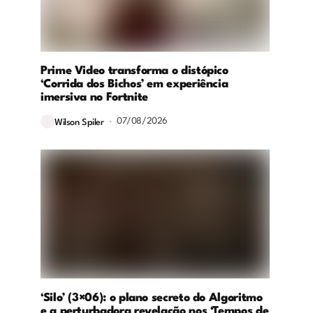
Prime Video transforma o distópico
‘Corrida dos Bichos’ em experiência
imersiva no Fortnite
07/08/2026
Wilson Spiler
‘Silo’ (3×06): o plano secreto do Algoritmo
e a perturbadora revelação nos ‘Tempos de