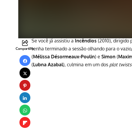
Se você já assistiu a
Incêndios
(2010), dirigido
tenha terminado a sessão olhando para o vaz
Compartilhe
(
Mélissa Désormeaux-Poulin
) e
Simon
(
Maxim
(
Lubna Azabal
), culmina em um dos
plot twists