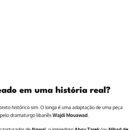
eado em uma história real?
texto histórico sim. O longa é uma adaptação de uma peça
 pelo dramaturgo libanês
Wajdi Mouawad
.
o torturador de
Nawal
, o impiedoso
Abou Tarek
(ou
Nihad de