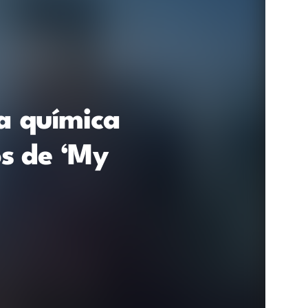
 a química
os de ‘My