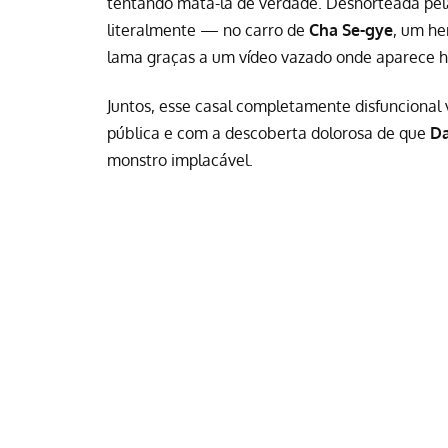
tentando matá-la de verdade. Desnorteada pel
literalmente — no carro de
Cha Se-gye
, um he
lama graças a um vídeo vazado onde aparece h
Juntos, esse casal completamente disfuncional 
pública e com a descoberta dolorosa de que
Da
monstro implacável.