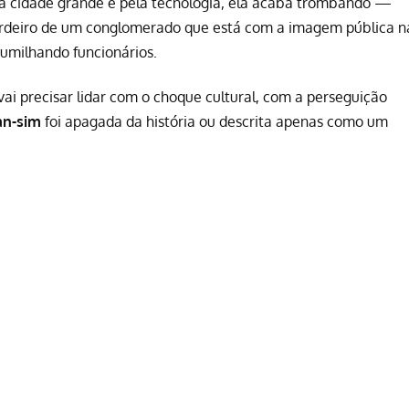
a cidade grande e pela tecnologia, ela acaba trombando —
rdeiro de um conglomerado que está com a imagem pública n
umilhando funcionários.
vai precisar lidar com o choque cultural, com a perseguição
n-sim
foi apagada da história ou descrita apenas como um