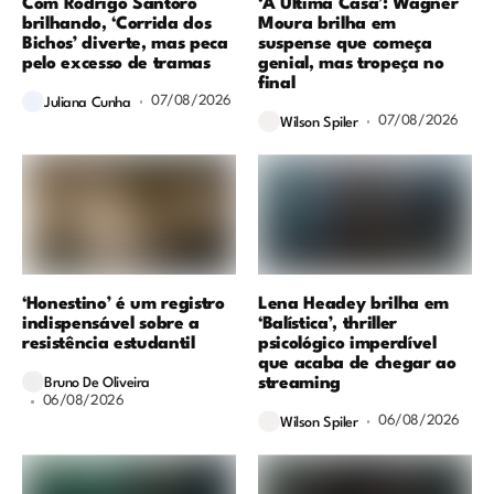
Com Rodrigo Santoro
‘A Última Casa’: Wagner
brilhando, ‘Corrida dos
Moura brilha em
Bichos’ diverte, mas peca
suspense que começa
pelo excesso de tramas
genial, mas tropeça no
final
07/08/2026
Juliana Cunha
07/08/2026
Wilson Spiler
‘Honestino’ é um registro
Lena Headey brilha em
indispensável sobre a
‘Balística’, thriller
resistência estudantil
psicológico imperdível
que acaba de chegar ao
streaming
Bruno De Oliveira
06/08/2026
06/08/2026
Wilson Spiler