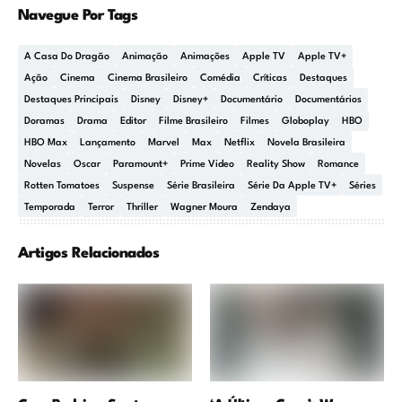
Navegue Por Tags
A Casa Do Dragão
Animação
Animações
Apple TV
Apple TV+
Ação
Cinema
Cinema Brasileiro
Comédia
Críticas
Destaques
Destaques Principais
Disney
Disney+
Documentário
Documentários
Doramas
Drama
Editor
Filme Brasileiro
Filmes
Globoplay
HBO
HBO Max
Lançamento
Marvel
Max
Netflix
Novela Brasileira
Novelas
Oscar
Paramount+
Prime Video
Reality Show
Romance
Rotten Tomatoes
Suspense
Série Brasileira
Série Da Apple TV+
Séries
Temporada
Terror
Thriller
Wagner Moura
Zendaya
Artigos Relacionados