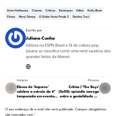
Anne Hathaway
Cinema
Críticas
Destaques
Editor
Emily Blunt
Filmes
Meryl Streep
O Diabo Veste Prada 2
Stanley Tucci
Escrito por
Juliana Cunha
Editora na ESPN Brasil e fã de cultura pop,
Juliana se classifica como uma nerd saudosa dos
grandes feitos da Marvel.
Anterior
Próximo
Elenco de 'Impuros'
Crítica | 'The Boys'
celebra a estreia da 6ª
(5x05): episódio navega
temporada em evento
entre a genialidade e a
no Rio de Janeiro;
bagunça absoluta
confira
O seu endereço de e-mail não será publicado.
Campos obrigatórios
são marcados com
*