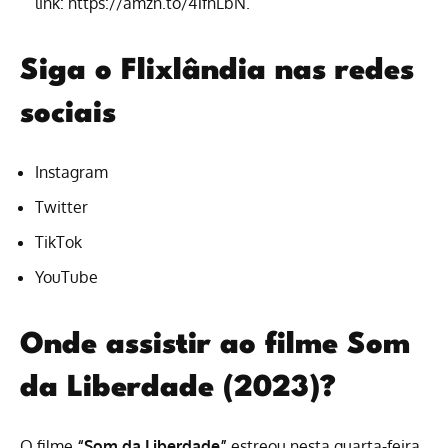
link:
https://amzn.to/41fnLbN
.
Siga o Flixlândia nas redes
sociais
Instagram
Twitter
TikTok
YouTube
Onde assistir ao filme Som
da Liberdade (2023)?
O filme
“Som da Liberdade”
estreou nesta quarta-feira,