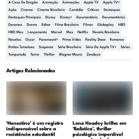
A Casa Do Dragão
Animação
Animações
Apple TV
Apple TV+
Ação
Cinema
Cinema Brasileiro
Comédia
Críticas
Destaques
Destaques Principais
Disney
Disney+
Documentário
Documentários
Doramas
Drama
Editor
Filme Brasileiro
Filmes
Globoplay
HBO
HBO Max
Lançamento
Marvel
Max
Netflix
Novela Brasileira
Novelas
Oscar
Paramount+
Prime Video
Reality Show
Romance
Rotten Tomatoes
Suspense
Série Brasileira
Série Da Apple TV+
Séries
Temporada
Terror
Thriller
Wagner Moura
Zendaya
Artigos Relacionados
‘Honestino’ é um registro
Lena Headey brilha em
indispensável sobre a
‘Balística’, thriller
resistência estudantil
psicológico imperdível