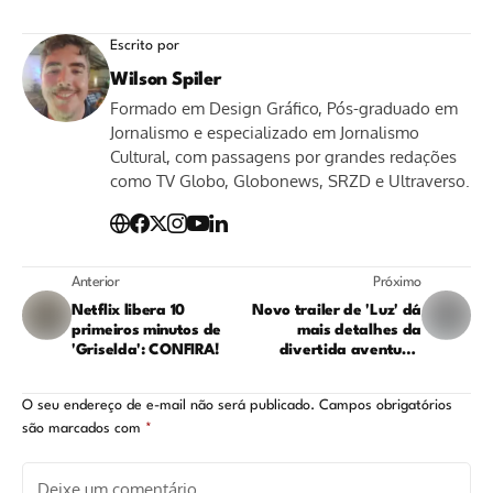
Escrito por
Wilson Spiler
Formado em Design Gráfico, Pós-graduado em
Jornalismo e especializado em Jornalismo
Cultural, com passagens por grandes redações
como TV Globo, Globonews, SRZD e Ultraverso.
Anterior
Próximo
Netflix libera 10
Novo trailer de 'Luz' dá
primeiros minutos de
mais detalhes da
'Griselda': CONFIRA!
divertida aventura:
ASSISTA!
O seu endereço de e-mail não será publicado.
Campos obrigatórios
são marcados com
*