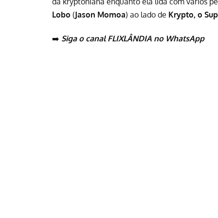
da kryptoniana enquanto ela lida com vários p
Lobo
(
Jason Momoa
) ao lado de
Krypto, o Su
➡️
Siga o canal FLIXLÂNDIA no WhatsApp