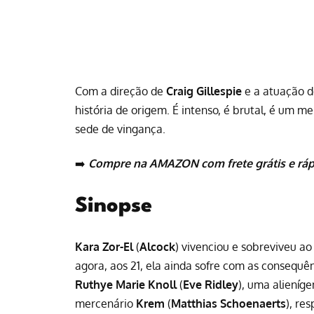
Com a direção de
Craig Gillespie
e a atuação 
história de origem. É intenso, é brutal, é um m
sede de vingança.
➡️
Compre na AMAZON com frete grátis e ráp
Sinopse
Kara Zor-El
(
Alcock
) vivenciou e sobreviveu ao
agora, aos 21, ela ainda sofre com as consequê
Ruthye Marie Knoll
(
Eve Ridley
), uma alieníg
mercenário
Krem
(
Matthias Schoenaerts
), re