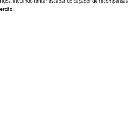
erigos, incluindo tentar escapar do caçador de recompensas
percão
.