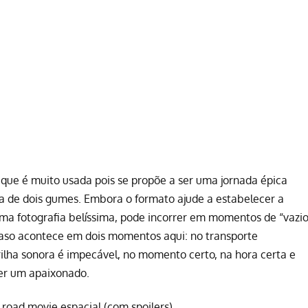
, que é muito usada pois se propõe a ser uma jornada épica
a de dois gumes. Embora o formato ajude a estabelecer a
 uma fotografia belíssima, pode incorrer em momentos de “vazio
 caso acontece em dois momentos aqui: no transporte
trilha sonora é impecável, no momento certo, na hora certa e
er um apaixonado.
o road movie espacial (com spoilers)