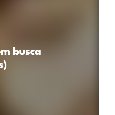
 em busca
s)