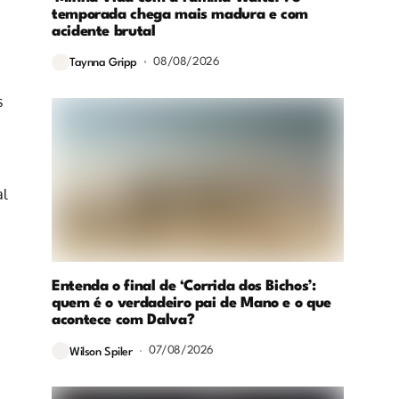
temporada chega mais madura e com
acidente brutal
08/08/2026
Taynna Gripp
s
al
Entenda o final de ‘Corrida dos Bichos’:
quem é o verdadeiro pai de Mano e o que
acontece com Dalva?
07/08/2026
Wilson Spiler