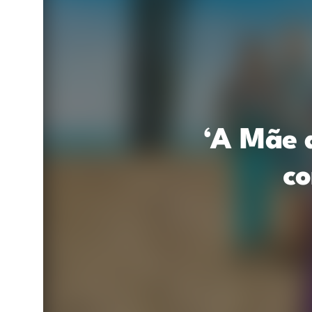
‘A Mãe 
c