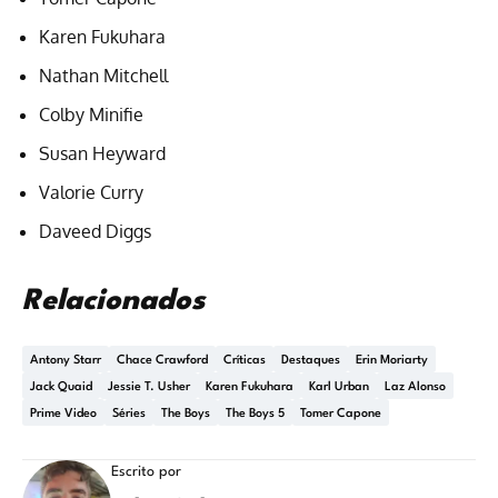
Karen Fukuhara
Nathan Mitchell
Colby Minifie
Susan Heyward
Valorie Curry
Daveed Diggs
Relacionados
Antony Starr
Chace Crawford
Críticas
Destaques
Erin Moriarty
Jack Quaid
Jessie T. Usher
Karen Fukuhara
Karl Urban
Laz Alonso
Prime Video
Séries
The Boys
The Boys 5
Tomer Capone
Escrito por