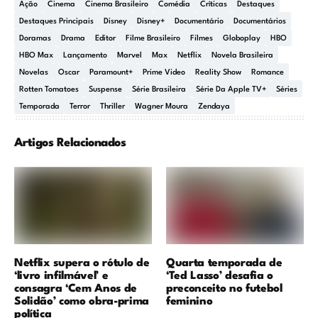
Ação
Cinema
Cinema Brasileiro
Comédia
Críticas
Destaques
Destaques Principais
Disney
Disney+
Documentário
Documentários
Doramas
Drama
Editor
Filme Brasileiro
Filmes
Globoplay
HBO
HBO Max
Lançamento
Marvel
Max
Netflix
Novela Brasileira
Novelas
Oscar
Paramount+
Prime Video
Reality Show
Romance
Rotten Tomatoes
Suspense
Série Brasileira
Série Da Apple TV+
Séries
Temporada
Terror
Thriller
Wagner Moura
Zendaya
Artigos Relacionados
Netflix supera o rótulo de
Quarta temporada de
‘livro infilmável’ e
‘Ted Lasso’ desafia o
consagra ‘Cem Anos de
preconceito no futebol
Solidão’ como obra-prima
feminino
política