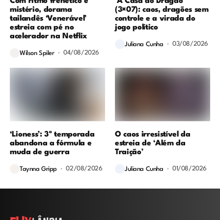
Com ritmo frenético e
‘A Casa do Dragão’
mistério, dorama
(3×07): caos, dragões sem
tailandês ‘Venerável’
controle e a virada do
estreia com pé no
jogo político
acelerador na Netflix
03/08/2026
Juliana Cunha
04/08/2026
Wilson Spiler
‘Lioness’: 3ª temporada
O caos irresistível da
abandona a fórmula e
estreia de ‘Além da
muda de guerra
Traição’
02/08/2026
01/08/2026
Taynna Gripp
Juliana Cunha